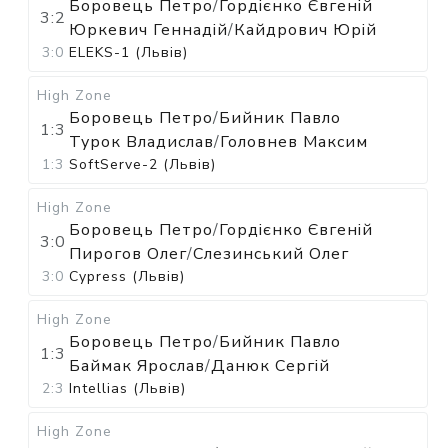
Боровець Петро
/
Гордієнко Євгеній
3:2
Юркевич Геннадій
/
Кайдрович Юрій
3:0
ELEKS-1 (Львів)
High Zone
Боровець Петро
/
Бийник Павло
1:3
Турок Владислав
/
Головнев Максим
1:3
SoftServe-2 (Львів)
High Zone
Боровець Петро
/
Гордієнко Євгеній
3:0
Пирогов Олег
/
Слезинський Олег
3:0
Cypress (Львів)
High Zone
Боровець Петро
/
Бийник Павло
1:3
Баймак Ярослав
/
Данюк Сергій
2:3
Intellias (Львів)
High Zone