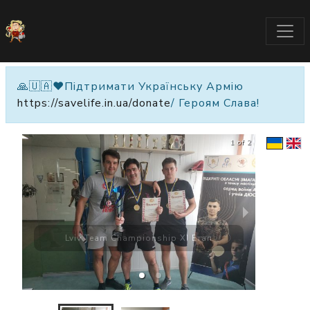
🙏🇺🇦❤️Підтримати Українську Армію
https://savelife.in.ua/donate
/ Героям Слава!
1 of 2
Lviv Team Championship XI Етап
Lv