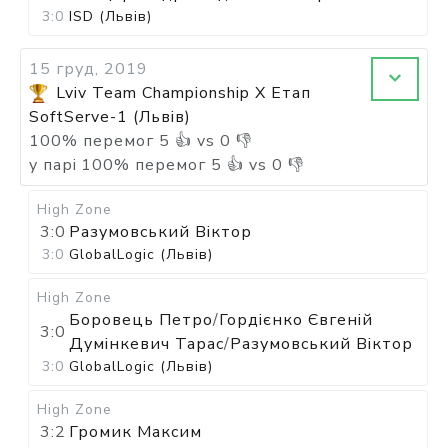
3:0
ISD (Львів)
15 груд, 2019
Lviv Team Championship X Етап
SoftServe-1 (Львів)
100
%
перемог
5
👍 vs
0
👎
у парі
100
%
перемог
5
👍 vs
0
👎
High Zone
3:0
Разумовський Віктор
3:0
GlobalLogic (Львів)
High Zone
Боровець Петро
/
Гордієнко Євгеній
3:0
Думінкевич Тарас
/
Разумовський Віктор
3:0
GlobalLogic (Львів)
High Zone
3:2
Громик Максим