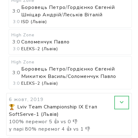
High Zone
Боровець Петро
/
Гордієнко Євгеній
3:0
Шніцар Андрій
/
Леськів Віталій
3:0
ISD (Львів)
High Zone
3:0
Соломенчук Павло
3:0
ELEKS-2 (Львів)
High Zone
Боровець Петро
/
Гордієнко Євгеній
3:0
Микитюк Василь
/
Соломенчук Павло
3:0
ELEKS-2 (Львів)
6 жовт, 2019
Lviv Team Championship IX Етап
SoftServe-1 (Львів)
100
%
перемог
5
👍 vs
0
👎
у парі
80
%
перемог
4
👍 vs
1
👎