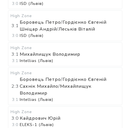
3:0
ISD (Львів)
High Zone
Боровець Петро
/
Гордієнко Євгеній
3:1
Шніцар Андрій
/
Леськів Віталій
3:0
ISD (Львів)
High Zone
3:1
Михайлищук Володимир
3:1
Intellias (Львів)
High Zone
Боровець Петро
/
Гордієнко Євгеній
2:3
Сахнік Михайло
/
Михайлищук
Володимир
3:1
Intellias (Львів)
High Zone
3:0
Кайдрович Юрій
3:0
ELEKS-1 (Львів)