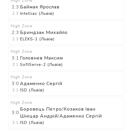
High Zone
2:3
Баймак Ярослав
2:3
Intellias (Львів)
High Zone
2:3
Бриндзак Михайло
2:3
ELEKS-1 (Львів)
High Zone
3:1
Головнев Максим
3:1
SoftServe-2 (Львів)
High Zone
3:0
Адаменко Сергій
3:1
ISD (Львів)
High Zone
Боровець Петро
/
Козаков Іван
3:0
Шніцар Андрій
/
Адаменко Сергій
3:1
ISD (Львів)