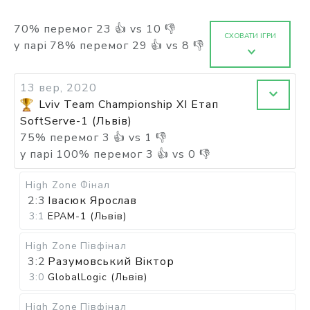
70
%
перемог
23
👍 vs
10
👎
СХОВАТИ ІГРИ
у парі
78
%
перемог
29
👍 vs
8
👎
13 вер, 2020
Lviv Team Championship XI Етап
SoftServe-1 (Львів)
75
%
перемог
3
👍 vs
1
👎
у парі
100
%
перемог
3
👍 vs
0
👎
High Zone
Фінал
2:3
Івасюк Ярослав
3:1
EPAM-1 (Львів)
High Zone
Півфінал
3:2
Разумовський Віктор
3:0
GlobalLogic (Львів)
High Zone
Півфінал