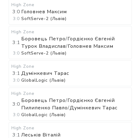
High Zone
3:0
Головнев Максим
3:0
SoftServe-2 (Львів)
High Zone
Боровець Петро
/
Гордієнко Євгеній
3:1
Турок Владислав
/
Головнев Максим
3:0
SoftServe-2 (Львів)
High Zone
3:1
Думінкевич Тарас
3:0
GlobalLogic (Львів)
High Zone
Боровець Петро
/
Гордієнко Євгеній
3:0
Пилипенко Павло
/
Думінкевич Тарас
3:0
GlobalLogic (Львів)
High Zone
3:1
Леськів Віталій