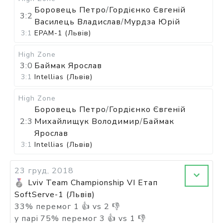
Боровець Петро
/
Гордієнко Євгеній
3:2
Василець Владислав
/
Мурдза Юрій
3:1
EPAM-1 (Львів)
High Zone
3:0
Баймак Ярослав
3:1
Intellias (Львів)
High Zone
Боровець Петро
/
Гордієнко Євгеній
2:3
Михайлищук Володимир
/
Баймак
Ярослав
3:1
Intellias (Львів)
23 груд, 2018
Lviv Team Championship VI Етап
SoftServe-1 (Львів)
33
%
перемог
1
👍 vs
2
👎
у парі
75
%
перемог
3
👍 vs
1
👎