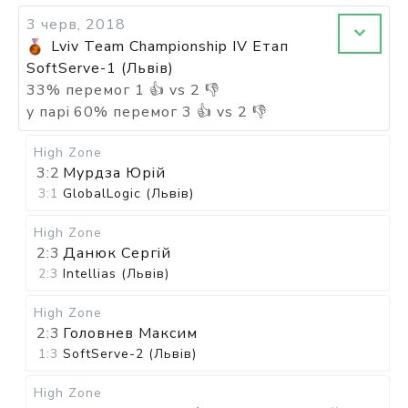
3 черв, 2018
Lviv Team Championship IV Етап
SoftServe-1 (Львів)
33
%
перемог
1
👍 vs
2
👎
у парі
60
%
перемог
3
👍 vs
2
👎
High Zone
3:2
Мурдза Юрій
3:1
GlobalLogic (Львів)
High Zone
2:3
Данюк Сергій
2:3
Intellias (Львів)
High Zone
2:3
Головнев Максим
1:3
SoftServe-2 (Львів)
High Zone