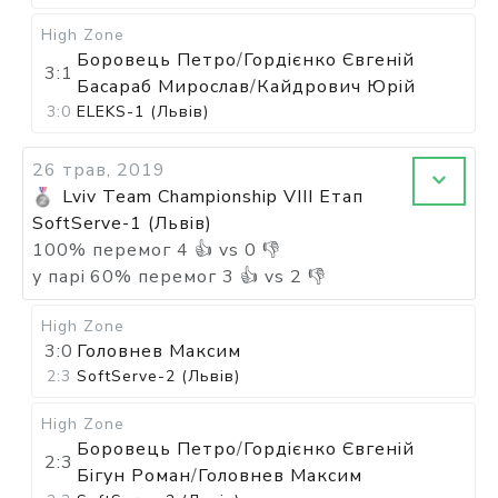
High Zone
Боровець Петро
/
Гордієнко Євгеній
3:1
Басараб Мирослав
/
Кайдрович Юрій
3:0
ELEKS-1 (Львів)
26 трав, 2019
Lviv Team Championship VIII Етап
SoftServe-1 (Львів)
100
%
перемог
4
👍 vs
0
👎
у парі
60
%
перемог
3
👍 vs
2
👎
High Zone
3:0
Головнев Максим
2:3
SoftServe-2 (Львів)
High Zone
Боровець Петро
/
Гордієнко Євгеній
2:3
Бігун Роман
/
Головнев Максим