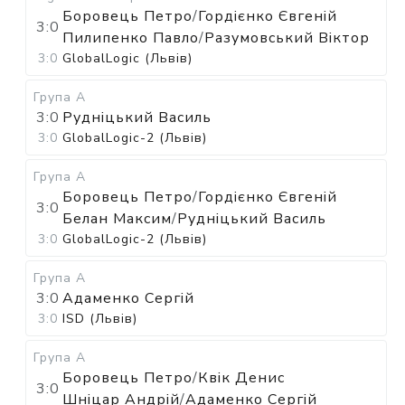
Боровець Петро
/
Гордієнко Євгеній
3:0
Пилипенко Павло
/
Разумовський Віктор
3:0
GlobalLogic (Львів)
Група А
3:0
Рудніцький Василь
3:0
GlobalLogic-2 (Львів)
Група А
Боровець Петро
/
Гордієнко Євгеній
3:0
Белан Максим
/
Рудніцький Василь
3:0
GlobalLogic-2 (Львів)
Група А
3:0
Адаменко Сергій
3:0
ISD (Львів)
Група А
Боровець Петро
/
Квік Денис
3:0
Шніцар Андрій
/
Адаменко Сергій