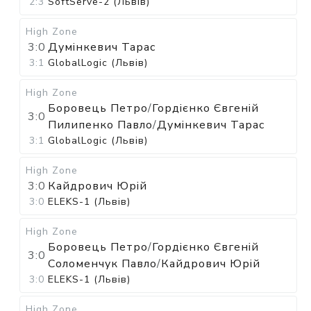
2:3
SoftServe-2 (Львів)
High Zone
3:0
Думінкевич Тарас
3:1
GlobalLogic (Львів)
High Zone
Боровець Петро
/
Гордієнко Євгеній
3:0
Пилипенко Павло
/
Думінкевич Тарас
3:1
GlobalLogic (Львів)
High Zone
3:0
Кайдрович Юрій
3:0
ELEKS-1 (Львів)
High Zone
Боровець Петро
/
Гордієнко Євгеній
3:0
Соломенчук Павло
/
Кайдрович Юрій
3:0
ELEKS-1 (Львів)
High Zone