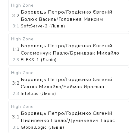
High Zone
Боровець Петро
/
Гордієнко Євгеній
3:2
Болюк Василь
/
Головнев Максим
3:1
SoftServe-2 (Львів)
High Zone
Боровець Петро
/
Гордієнко Євгеній
1:3
Соломенчук Павло
/
Бриндзак Михайло
2:3
ELEKS-1 (Львів)
High Zone
Боровець Петро
/
Гордієнко Євгеній
3:2
Сахнік Михайло
/
Баймак Ярослав
2:3
Intellias (Львів)
High Zone
Боровець Петро
/
Гордієнко Євгеній
3:1
Пилипенко Павло
/
Думінкевич Тарас
3:1
GlobalLogic (Львів)