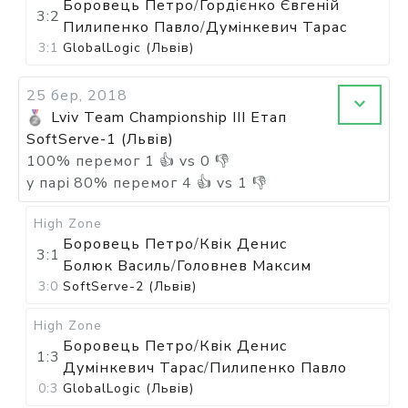
Боровець Петро
/
Гордієнко Євгеній
3:2
Пилипенко Павло
/
Думінкевич Тарас
3:1
GlobalLogic (Львів)
25 бер, 2018
Lviv Team Championship III Етап
SoftServe-1 (Львів)
100
%
перемог
1
👍 vs
0
👎
у парі
80
%
перемог
4
👍 vs
1
👎
High Zone
Боровець Петро
/
Квік Денис
3:1
Болюк Василь
/
Головнев Максим
3:0
SoftServe-2 (Львів)
High Zone
Боровець Петро
/
Квік Денис
1:3
Думінкевич Тарас
/
Пилипенко Павло
0:3
GlobalLogic (Львів)