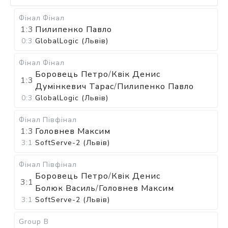
Фінал
Фінал
1:3
Пилипенко Павло
0:3
GlobalLogic (Львів)
Фінал
Фінал
Боровець Петро
/
Квік Денис
1:3
Думінкевич Тарас
/
Пилипенко Павло
0:3
GlobalLogic (Львів)
Фінал
Півфінал
1:3
Головнев Максим
3:1
SoftServe-2 (Львів)
Фінал
Півфінал
Боровець Петро
/
Квік Денис
3:1
Болюк Василь
/
Головнев Максим
3:1
SoftServe-2 (Львів)
Group B