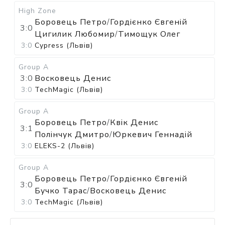
High Zone
Боровець Петро
/
Гордієнко Євгеній
3:0
Цигилик Любомир
/
Тимощук Олег
3:0
Cypress (Львів)
Group A
3:0
Восковець Денис
3:0
TechMagic (Львів)
Group A
Боровець Петро
/
Квік Денис
3:1
Полінчук Дмитро
/
Юркевич Геннадій
3:0
ELEKS-2 (Львів)
Group A
Боровець Петро
/
Гордієнко Євгеній
3:0
Бучко Тарас
/
Восковець Денис
3:0
TechMagic (Львів)