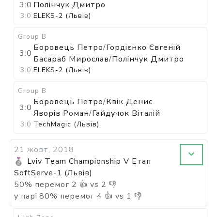
3:0
Полінчук Дмитро
3:0
ELEKS-2 (Львів)
Group B
Боровець Петро
/
Гордієнко Євгеній
3:0
Басараб Мирослав
/
Полінчук Дмитро
3:0
ELEKS-2 (Львів)
Group B
Боровець Петро
/
Квік Денис
3:0
Яворів Роман
/
Гайдучок Віталій
3:0
TechMagic (Львів)
21 жовт, 2018
Lviv Team Championship V Етап
SoftServe-1 (Львів)
50
%
перемог
2
👍 vs
2
👎
у парі
80
%
перемог
4
👍 vs
1
👎