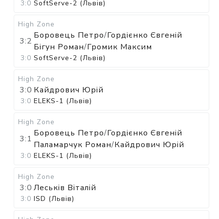
3:0
SoftServe-2 (Львів)
High Zone
Боровець Петро
/
Гордієнко Євгеній
3:2
Бігун Роман
/
Громик Максим
3:0
SoftServe-2 (Львів)
High Zone
3:0
Кайдрович Юрій
3:0
ELEKS-1 (Львів)
High Zone
Боровець Петро
/
Гордієнко Євгеній
3:1
Паламарчук Роман
/
Кайдрович Юрій
3:0
ELEKS-1 (Львів)
High Zone
3:0
Леськів Віталій
3:0
ISD (Львів)