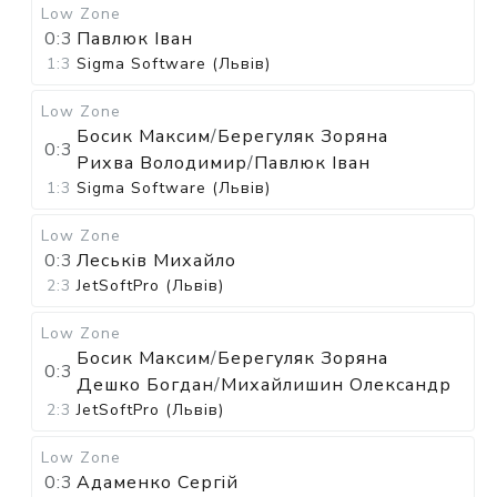
Low Zone
0:3
Павлюк Іван
1:3
Sigma Software (Львів)
Low Zone
Босик Максим
/
Берегуляк Зоряна
0:3
Рихва Володимир
/
Павлюк Іван
1:3
Sigma Software (Львів)
Low Zone
0:3
Леськів Михайло
2:3
JetSoftPro (Львів)
Low Zone
Босик Максим
/
Берегуляк Зоряна
0:3
Дешко Богдан
/
Михайлишин Олександр
2:3
JetSoftPro (Львів)
Low Zone
0:3
Адаменко Сергій