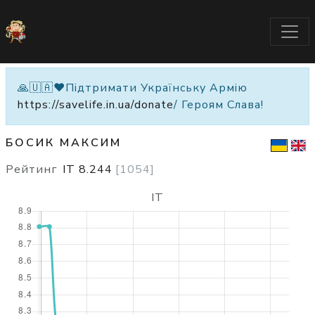
🙏🇺🇦❤️Підтримати Українську Армію
https://savelife.in.ua/donate
/ Героям Слава!
БОСИК МАКСИМ
Рейтинг
IT
8.244
[
1054
]
IT