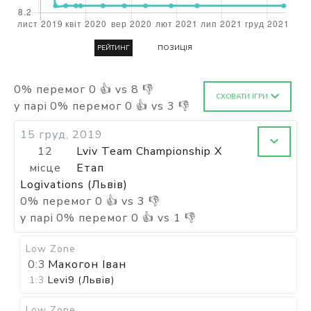
РЕЙТИНГ
ПОЗИЦІЯ
0
%
перемог
0
👍 vs
8
👎
СХОВАТИ ІГРИ
у парі
0
%
перемог
0
👍 vs
3
👎
15 груд, 2019
12
Lviv Team Championship X
місце
Етап
Logivations (Львів)
0
%
перемог
0
👍 vs
3
👎
у парі
0
%
перемог
0
👍 vs
1
👎
Low Zone
0:3
Макогон Іван
1:3
Levi9 (Львів)
Low Zone