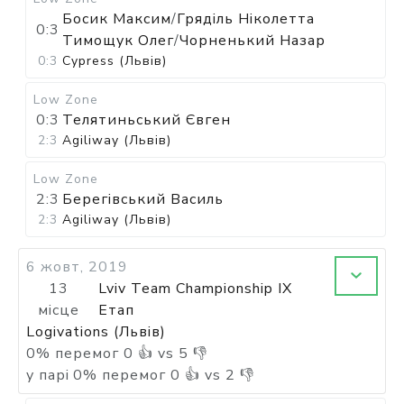
Босик Максим
/
Гряділь Ніколетта
0:3
Тимощук Олег
/
Чорненький Назар
0:3
Cypress (Львів)
Low Zone
0:3
Телятиньський Євген
2:3
Agiliway (Львів)
Low Zone
2:3
Берегівський Василь
2:3
Agiliway (Львів)
6 жовт, 2019
13
Lviv Team Championship IX
місце
Етап
Logivations (Львів)
0
%
перемог
0
👍 vs
5
👎
у парі
0
%
перемог
0
👍 vs
2
👎