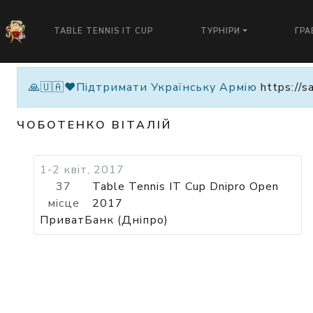
TABLE TENNIS IT CUP
ТУРНІРИ
ГРА
🙏🇺🇦❤️Підтримати Українську Армію
https://s
ЧОБОТЕНКО ВІТАЛІЙ
1-2 квіт, 2017
37
Table Tennis IT Cup Dnipro Open
місце
2017
ПриватБанк (Дніпро)