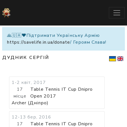
🙏🇺🇦❤️Підтримати Українську Армію
https://savelife.in.ua/donate
/ Героям Слава!
ДУДНИК СЕРГІЙ
1-2 квіт, 2017
17
Table Tennis IT Cup Dnipro
місце
Open 2017
Archer (Дніпро)
12-13 бер, 2016
17
Table Tennis IT Cup Dnipro