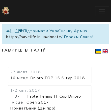
🙏🇺🇦❤️Підтримати Українську Армію
https://savelife.in.ua/donate
/ Героям Слава!
ГАВРИШ ВІТАЛІЙ
27 жовт, 2018
16 місце
Dnipro TOP 16 6 тур 2018
1-2 квіт, 2017
37
Table Tennis IT Cup Dnipro
місце
Open 2017
ПриватБанк (Дніпро)