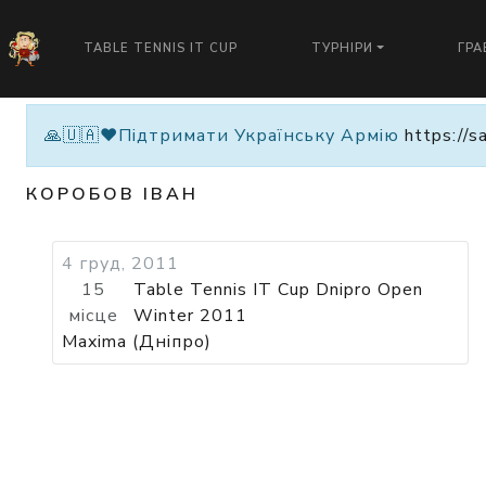
TABLE TENNIS IT CUP
ТУРНІРИ
ГРА
🙏🇺🇦❤️Підтримати Українську Армію
https://s
КОРОБОВ ІВАН
4 груд, 2011
15
Table Tennis IT Cup Dnipro Open
місце
Winter 2011
Maxima (Дніпро)