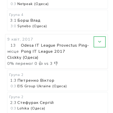
0:3
Netpeak (Одеса)
Група 4
3:1
Борш Влад
3:0
Synebo (Одеса)
9 квіт, 2017
13
Odesa IT League Provectus Ping-
місце
Pong IT League 2017
Clickky (Одеса)
0
%
перемог
0
👍 vs
3
👎
Група 2
1:3
Петренко Віктор
0:3
EIS Group Ukraine (Одеса)
Група 2
2:3
Стефурак Сергій
0:3
Lohika (Одеса)