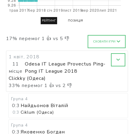
РЕЙТИНГ
ПОЗИЦІЯ
17
%
перемог
1
👍 vs
5
👎
СХОВАТИ ІГРИ
1 квіт, 2018
11
Odesa IT League Provectus Ping-
місце
Pong IT League 2018
Clickky (Одеса)
33
%
перемог
1
👍 vs
2
👎
Група 4
0:3
Найдьонов Віталій
0:3
Ciklum (Одеса)
Група 4
0:3
Яковенко Богдан