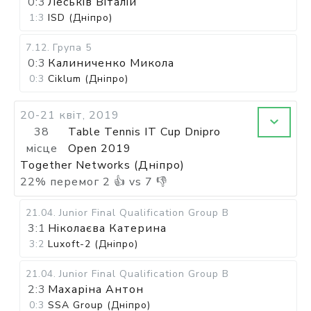
0:3
Леськів Віталій
1:3
ISD (Дніпро)
7.12
.
Група 5
0:3
Калиниченко Микола
0:3
Ciklum (Дніпро)
20-21 квіт, 2019
38
Table Tennis IT Cup Dnipro
місце
Open 2019
Together Networks (Дніпро)
22
%
перемог
2
👍 vs
7
👎
21.04
.
Junior Final Qualification Group B
3:1
Ніколаєва Катерина
3:2
Luxoft-2 (Дніпро)
21.04
.
Junior Final Qualification Group B
2:3
Махаріна Антон
0:3
SSA Group (Дніпро)