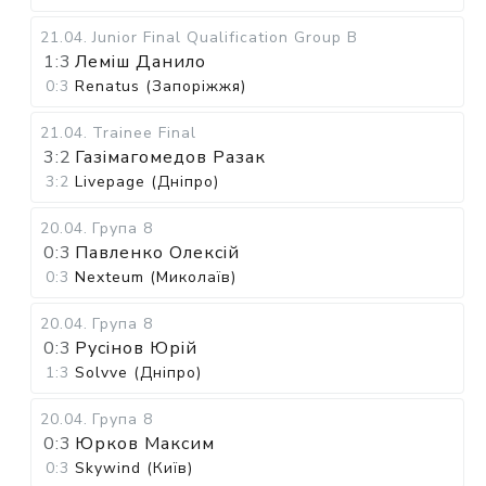
21.04
.
Junior Final Qualification Group B
1:3
Леміш Данило
0:3
Renatus (Запоріжжя)
21.04
.
Trainee Final
3:2
Газімагомедов Разак
3:2
Livepage (Дніпро)
20.04
.
Група 8
0:3
Павленко Олексій
0:3
Nexteum (Миколаїв)
20.04
.
Група 8
0:3
Русінов Юрій
1:3
Solvve (Дніпро)
20.04
.
Група 8
0:3
Юрков Максим
0:3
Skywind (Київ)