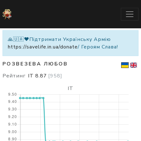
🙏🇺🇦❤️Підтримати Українську Армію
https://savelife.in.ua/donate
/ Героям Слава!
РОЗВЕЗЕВА ЛЮБОВ
Рейтинг
IT
8.87
[
958
]
IT