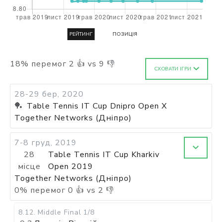
РЕЙТИНГ
ПОЗИЦІЯ
18
%
перемог
2
👍 vs
9
👎
СХОВАТИ ІГРИ
28-29 бер, 2020
🏓
Table Tennis IT Cup Dnipro Open X
Together Networks (Дніпро)
7-8 груд, 2019
28
Table Tennis IT Cup Kharkiv
місце
Open 2019
Together Networks (Дніпро)
0
%
перемог
0
👍 vs
2
👎
8.12
.
Middle Final
1/8