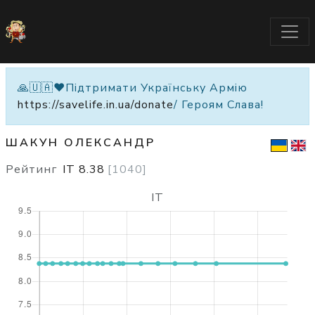
🙏🇺🇦❤️Підтримати Українську Армію
https://savelife.in.ua/donate
/ Героям Слава!
ШАКУН ОЛЕКСАНДР
Рейтинг
IT
8.38
[
1040
]
IT