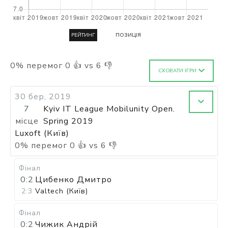
РЕЙТИНГ
ПОЗИЦІЯ
0
%
перемог
0
👍 vs
6
👎
СХОВАТИ ІГРИ
30 бер, 2019
7
Kyiv IT League Mobilunity Open.
місце
Spring 2019
Luxoft (Київ)
0
%
перемог
0
👍 vs
6
👎
Фінал
0:2
Цибенко Дмитро
2:3
Valtech (Київ)
Фінал
0:2
Чижик Андрій