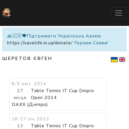
🙏🇺🇦❤️Підтримати Українську Армію
https://savelife.in.ua/donate
/ Героям Слава!
ШЕРЕТОВ ЄВГЕН
8-9 лют, 2014
27
Table Tennis IT Cup Dnipro
місце
Open 2014
DAXX (Дніпро)
26-27 січ, 2013
13
Table Tennis IT Cup Dnipro