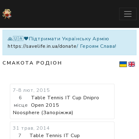
🙏🇺🇦❤️Підтримати Українську Армію
https://savelife.in.ua/donate
/ Героям Слава!
СМАКОТА РОДІОН
7-8 лют, 2015
6
Table Tennis IT Cup Dnipro
місце
Open 2015
Noosphere (Запоріжжя)
31 трав, 2014
7
Table Tennis IT Cup