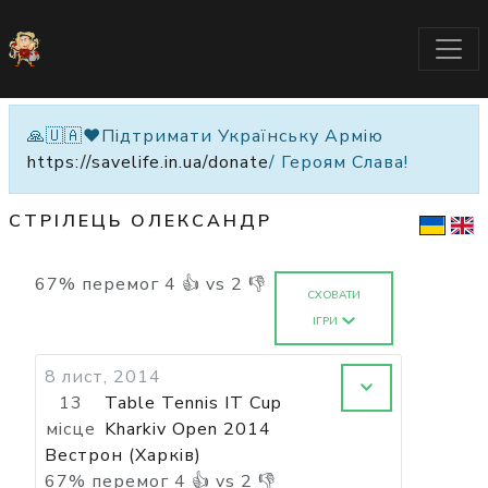
🙏🇺🇦❤️Підтримати Українську Армію
https://savelife.in.ua/donate
/ Героям Слава!
СТРІЛЕЦЬ ОЛЕКСАНДР
67
%
перемог
4
👍 vs
2
👎
СХОВАТИ
ІГРИ
8 лист, 2014
13
Table Tennis IT Cup
місце
Kharkiv Open 2014
Вестрон (Харків)
67
%
перемог
4
👍 vs
2
👎