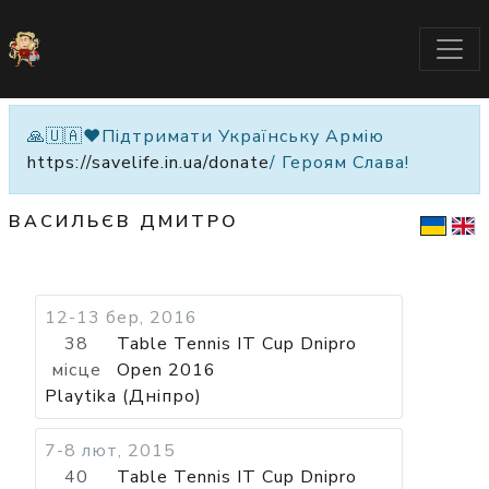
🙏🇺🇦❤️Підтримати Українську Армію
https://savelife.in.ua/donate
/ Героям Слава!
ВАСИЛЬЄВ ДМИТРО
12-13 бер, 2016
38
Table Tennis IT Cup Dnipro
місце
Open 2016
Playtika (Дніпро)
7-8 лют, 2015
40
Table Tennis IT Cup Dnipro