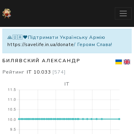
🙏🇺🇦❤️Підтримати Українську Армію
https://savelife.in.ua/donate
/ Героям Слава!
БИЛЯВСКИЙ АЛЕКСАНДР
Рейтинг
IT
10.033
[
574
]
IT