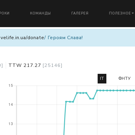
РОКИ
КОМАНДЫ
ГАЛЕРЕЯ
ПОЛЕЗНОЕ
avelife.in.ua/donate
/ Героям Слава!
9
]
TTW
217.27
[
25146
]
IT
ФНТУ