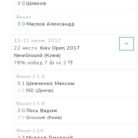
3:0
Шляхов
Финал
3:0
Маслов Александр
10-11 июня, 2017
22 место
Kiev Open 2017
NewGround (Киев)
78
%
побед
7
👍 vs
2
👎
Финал 2
5..6
3:1
Шевченко Максим
1:3
ISD (Днепр)
Финал 2
5..8
3:0
Лось Вадим
3:0
Grossum (Киев)
Финал 2
1/4
2:3
Мудров Дмитрий