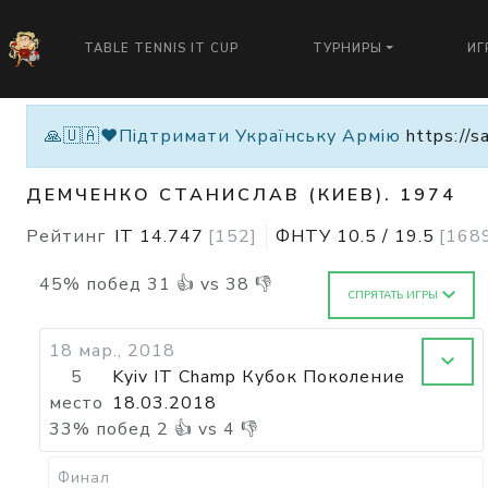
TABLE TENNIS IT CUP
ТУРНИРЫ
ИГ
🙏🇺🇦❤️Підтримати Українську Армію
https://s
ДЕМЧЕНКО СТАНИСЛАВ (КИЕВ). 1974
Рейтинг
IT
14.747
[
152
]
ФНТУ
10.5
/
19.5
[
168
45
%
побед
31
👍 vs
38
👎
СПРЯТАТЬ ИГРЫ
18 мар., 2018
5
Kyiv IT Champ Кубок Поколение
место
18.03.2018
33
%
побед
2
👍 vs
4
👎
Финал