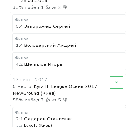
28.01.2018
33
%
побед
1
👍 vs
2
👎
Финал
0:4
Запорожец Сергей
Финал
1:4
Володарский Андрей
Финал
4:2
Щепилов Игорь
17 сент., 2017
5 место
Kyiv IT League Осень 2017
NewGround (Киев)
58
%
побед
7
👍 vs
5
👎
Финал
2:1
Федоров Станислав
3:2
Luxoft (Киев)