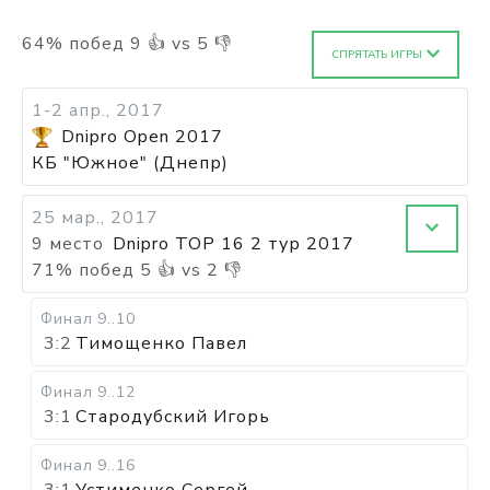
64
%
побед
9
👍 vs
5
👎
СПРЯТАТЬ ИГРЫ
1-2 апр., 2017
Dnipro Open 2017
КБ "Южное" (Днепр)
25 мар., 2017
9 место
Dnipro TOP 16 2 тур 2017
71
%
побед
5
👍 vs
2
👎
Финал
9..10
3:2
Тимощенко Павел
Финал
9..12
3:1
Стародубский Игорь
Финал
9..16
3:1
Устименко Сергей