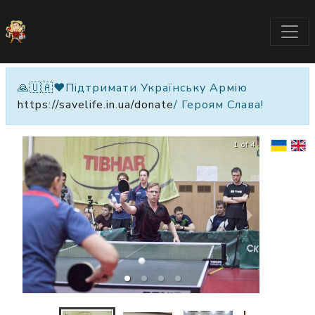
🙏🇺🇦❤️Підтримати Українську Армію
https://savelife.in.ua/donate
/ Героям Слава!
1 of 4