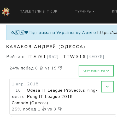
TABLE TENNIS IT CUP
ТУРНИРЫ
ИГ
🙏🇺🇦❤️Підтримати Українську Армію
https://s
КАБАКОВ АНДРЕЙ (ОДЕССА)
Рейтинг
IT
9.761
[
652
]
TTW
91.9
[
49078
]
24
%
побед
6
👍 vs
19
👎
СПРЯТАТЬ ИГРЫ
1 апр., 2018
16
Odesa IT League Provectus Ping-
место
Pong IT League 2018
Comodo (Одесса)
25
%
побед
1
👍 vs
3
👎