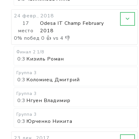
24 февр., 2018
17
Odesa IT Champ February
место
2018
0
%
побед
0
👍 vs
4
👎
Финал 2
1/8
0:3
Кизиль Роман
Группа 3
0:3
Коломиец Дмитрий
Группа 3
0:3
Нгуен Владимир
Группа 3
0:3
Юрченко Никита
23 дек., 2017