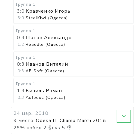
Группа 1
3:0
Кравченко Игорь
3:0
SteelKiwi (Одесса)
Группа 1
0:3
Шатов Александр
1:2
Readdle (Одесса)
Группа 1
0:3
Иванов Виталий
0:3
AB Soft (Одесса)
Группа 1
1:3
Кизиль Роман
0:3
Autodoc (Одесса)
24 мар., 2018
9 место
Odesa IT Champ March 2018
29
%
побед
2
👍 vs
5
👎