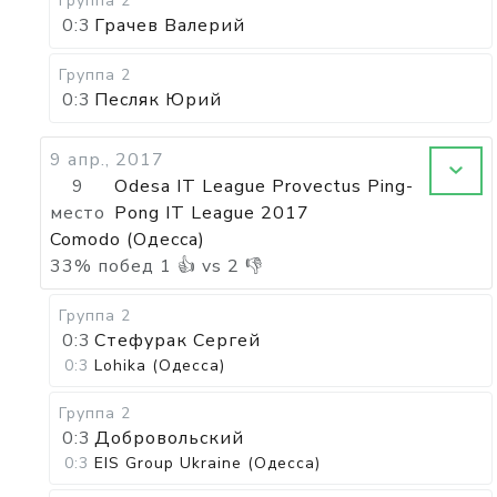
Группа 2
0:3
Грачев Валерий
Группа 2
0:3
Песляк Юрий
9 апр., 2017
9
Odesa IT League Provectus Ping-
место
Pong IT League 2017
Comodo (Одесса)
33
%
побед
1
👍 vs
2
👎
Группа 2
0:3
Стефурак Сергей
0:3
Lohika (Одесса)
Группа 2
0:3
Добровольский
0:3
EIS Group Ukraine (Одесса)