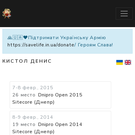
🙏🇺🇦❤️Підтримати Українську Армію
https://savelife.in.ua/donate
/ Героям Слава!
КИСТОЛ ДЕНИС
7-8 февр., 2015
26 место
Dnipro Open 2015
Sitecore (Днепр)
8-9 февр., 2014
19 место
Dnipro Open 2014
Sitecore (Днепр)