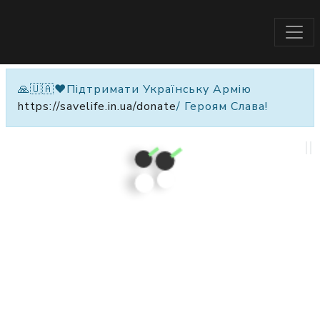
🙏🇺🇦❤️Підтримати Українську Армію
https://savelife.in.ua/donate
/ Героям Слава!