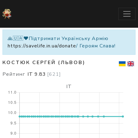
🙏🇺🇦❤️Підтримати Українську Армію
https://savelife.in.ua/donate
/ Героям Слава!
КОСТЮК СЕРГЕЙ (ЛЬВОВ)
Рейтинг
IT
9.83
[
621
]
IT