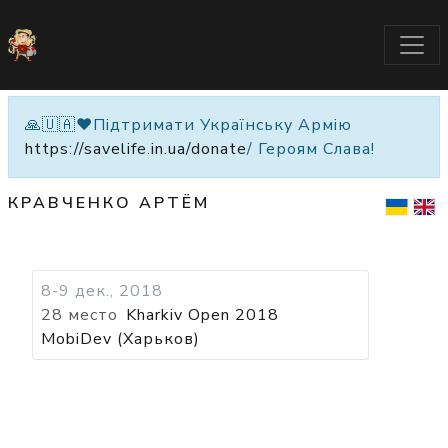
🙏🇺🇦❤️Підтримати Українську Армію
https://savelife.in.ua/donate
/ Героям Слава!
КРАВЧЕНКО АРТЁМ
8-9 дек., 2018
28 место
Kharkiv Open 2018
MobiDev (Харьков)