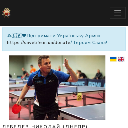
🙏🇺🇦❤️Підтримати Українську Армію
https://savelife.in.ua/donate
/ Героям Слава!
ЛЕБЕДЕВ НИКОЛАЙ (ДНЕПР)