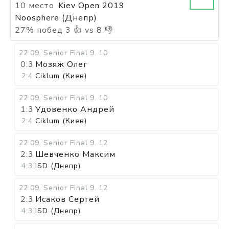
10 место
Kiev Open 2019
Noosphere (Днепр)
27
%
побед
3
👍 vs
8
👎
22.09
.
Senior Final
9..10
0:3
Мозяж Олег
2:4
Ciklum (Киев)
22.09
.
Senior Final
9..10
1:3
Удовенко Андрей
2:4
Ciklum (Киев)
22.09
.
Senior Final
9..12
2:3
Шевченко Максим
4:3
ISD (Днепр)
22.09
.
Senior Final
9..12
2:3
Исаков Сергей
4:3
ISD (Днепр)