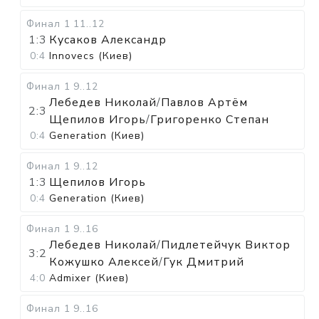
Финал 1
11..12
1:3
Кусаков Александр
0:4
Innovecs (Киев)
Финал 1
9..12
Лебедев Николай
/
Павлов Артём
2:3
Щепилов Игорь
/
Григоренко Степан
0:4
Generation (Киев)
Финал 1
9..12
1:3
Щепилов Игорь
0:4
Generation (Киев)
Финал 1
9..16
Лебедев Николай
/
Пидлетейчук Виктор
3:2
Кожушко Алексей
/
Гук Дмитрий
4:0
Admixer (Киев)
Финал 1
9..16