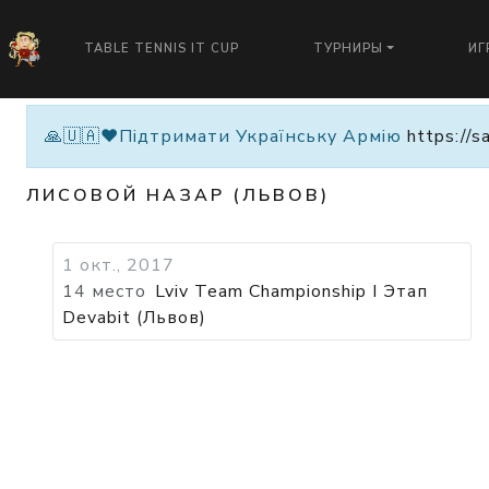
TABLE TENNIS IT CUP
ТУРНИРЫ
ИГ
🙏🇺🇦❤️Підтримати Українську Армію
https://s
ЛИСОВОЙ НАЗАР (ЛЬВОВ)
1 окт., 2017
14 место
Lviv Team Championship I Этап
Devabit (Львов)