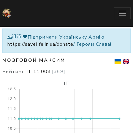
🙏🇺🇦❤️Підтримати Українську Армію
https://savelife.in.ua/donate
/ Героям Слава!
МОЗГОВОЙ МАКСИМ
Рейтинг
IT
11.008
[
369
]
IT