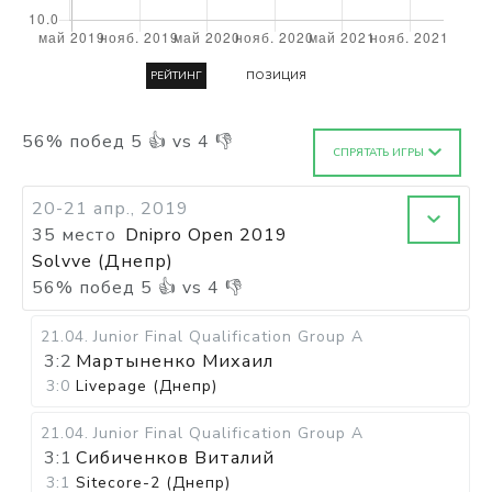
РЕЙТИНГ
ПОЗИЦИЯ
56
%
побед
5
👍 vs
4
👎
СПРЯТАТЬ ИГРЫ
20-21 апр., 2019
35 место
Dnipro Open 2019
Solvve (Днепр)
56
%
побед
5
👍 vs
4
👎
21.04
.
Junior Final Qualification Group A
3:2
Мартыненко Михаил
3:0
Livepage (Днепр)
21.04
.
Junior Final Qualification Group A
3:1
Сибиченков Виталий
3:1
Sitecore-2 (Днепр)