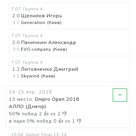
7.07
.
Группа 4
2:0
Щепилов Игорь
3:1
Generation (Киев)
7.07
.
Группа 4
2:0
Паничкин Александр
3:0
EVO.company (Киев)
7.07
.
Группа 4
1:2
Литовченко Дмитрий
3:1
Skywind (Киев)
14-15 апр., 2018
13 место
Dnipro Open 2018
АЛЛО (Днепр)
50
%
побед
2
👍 vs
2
👎
в паре
0
%
побед
0
👍 vs
1
👎
15.04
.
Senior Final
13..14