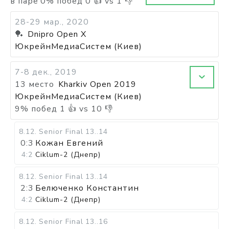
в паре
0
%
побед
0
👍 vs
1
👎
28-29 мар., 2020
🏓
Dnipro Open X
ЮкрейнМедиаСистем (Киев)
7-8 дек., 2019
13 место
Kharkiv Open 2019
ЮкрейнМедиаСистем (Киев)
9
%
побед
1
👍 vs
10
👎
8.12
.
Senior Final
13..14
0:3
Кожан Евгений
4:2
Ciklum-2 (Днепр)
8.12
.
Senior Final
13..14
2:3
Белюченко Константин
4:2
Ciklum-2 (Днепр)
8.12
.
Senior Final
13..16