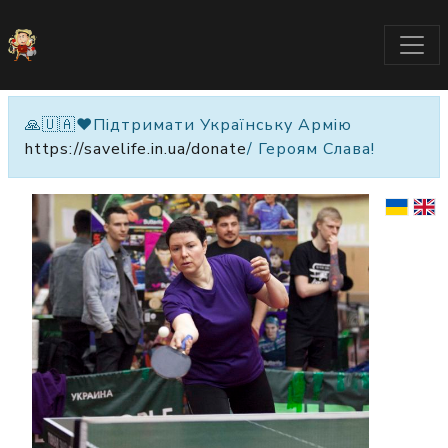
🙏🇺🇦❤️Підтримати Українську Армію
https://savelife.in.ua/donate
/ Героям Слава!