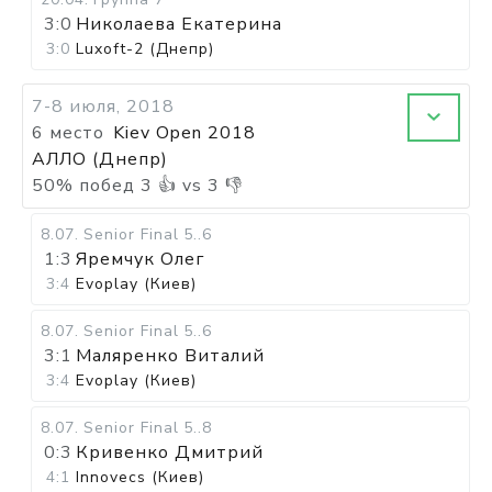
3:0
Николаева Екатерина
3:0
Luxoft-2 (Днепр)
7-8 июля, 2018
6 место
Kiev Open 2018
АЛЛО (Днепр)
50
%
побед
3
👍 vs
3
👎
8.07
.
Senior Final
5..6
1:3
Яремчук Олег
3:4
Evoplay (Киев)
8.07
.
Senior Final
5..6
3:1
Маляренко Виталий
3:4
Evoplay (Киев)
8.07
.
Senior Final
5..8
0:3
Кривенко Дмитрий
4:1
Innovecs (Киев)