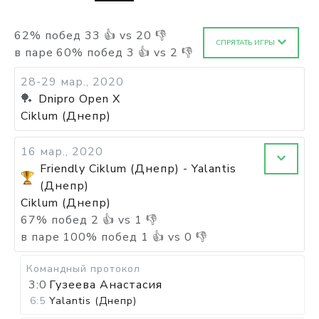
62
%
побед
33
👍 vs
20
👎
СПРЯТАТЬ ИГРЫ
в паре
60
%
побед
3
👍 vs
2
👎
28-29 мар., 2020
🏓
Dnipro Open X
Ciklum (Днепр)
16 мар., 2020
Friendly Ciklum (Днепр) - Yalantis
(Днепр)
Ciklum (Днепр)
67
%
побед
2
👍 vs
1
👎
в паре
100
%
побед
1
👍 vs
0
👎
Командный протокол
3:0
Гузеева Анастасия
6:5
Yalantis (Днепр)