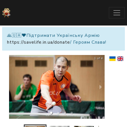
🙏🇺🇦❤️Підтримати Українську Армію
https://savelife.in.ua/donate
/ Героям Слава!
1 of 4
Friendl