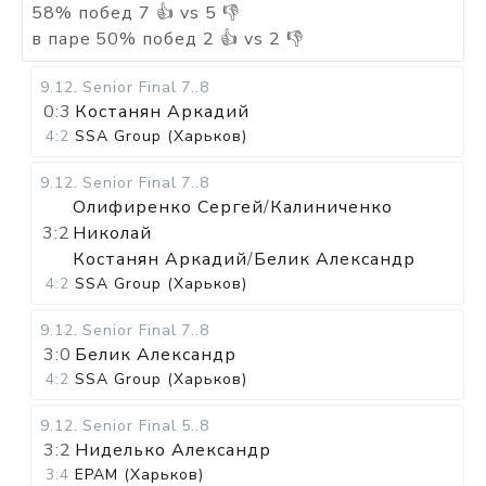
58
%
побед
7
👍 vs
5
👎
в паре
50
%
побед
2
👍 vs
2
👎
9.12
.
Senior Final
7..8
0:3
Костанян Аркадий
4:2
SSA Group (Харьков)
9.12
.
Senior Final
7..8
Олифиренко Сергей
/
Калиниченко
3:2
Николай
Костанян Аркадий
/
Белик Александр
4:2
SSA Group (Харьков)
9.12
.
Senior Final
7..8
3:0
Белик Александр
4:2
SSA Group (Харьков)
9.12
.
Senior Final
5..8
3:2
Ниделько Александр
3:4
EPAM (Харьков)