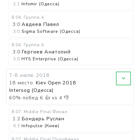
2:1
Infomir (Одесса)
8.04
.
Группа 4
3:0
Авдеев Павел
3:0
Sigma Software (Одесса)
8.04
.
Группа 4
3:0
Гергиев Анатолий
3:0
HYS Enterprise (Одесса)
7-8 июля, 2018
18 место
Kiev Open 2018
Intersog (Одесса)
60
%
побед
6
👍 vs
4
👎
8.07
.
Middle Final
Финал
1:2
Бондарь Руслан
0:3
Infopulse (Киев)
8.07
.
Middle Final
Полуфинал