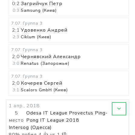
0:2
Загрийчук Петр
0:3
Samsung (Киев)
7.07
.
Группа 3
2:1
Удовенко Андрей
2:3
Ciklum (Киев)
7.07
.
Группа 3
2:0
Чернявский Александр
3:0
Renatus (Запорожье)
7.07
.
Группа 3
2:0
Кочерев Сергей
3:1
Scalors GmbH (Киев)
1 апр., 2018
5
Odesa IT League Provectus Ping-
место
Pong IT League 2018
Intersog (Одесса)
80
%
побед
4
👍 vs
1
👎