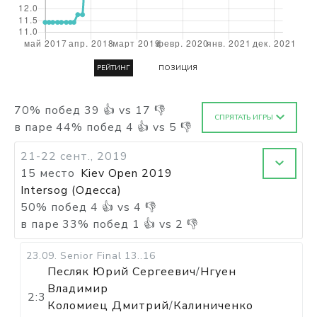
РЕЙТИНГ
ПОЗИЦИЯ
70
%
побед
39
👍 vs
17
👎
СПРЯТАТЬ ИГРЫ
в паре
44
%
побед
4
👍 vs
5
👎
21-22 сент., 2019
15 место
Kiev Open 2019
Intersog (Одесса)
50
%
побед
4
👍 vs
4
👎
в паре
33
%
побед
1
👍 vs
2
👎
23.09
.
Senior Final
13..16
Песляк Юрий Сергеевич
/
Нгуен
Владимир
2:3
Коломиец Дмитрий
/
Калиниченко