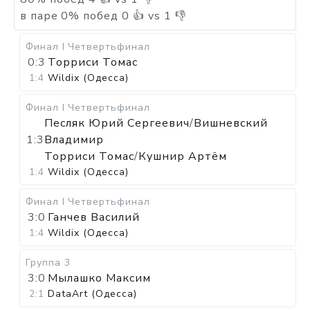
в паре
0
%
побед
0
👍 vs
1
👎
Финал I
Четвертьфинал
0:3
Торриси Томас
1:4
Wildix (Одесса)
Финал I
Четвертьфинал
Песляк Юрий Сергеевич
/
Вишневский
1:3
Владимир
Торриси Томас
/
Кушнир Артём
1:4
Wildix (Одесса)
Финал I
Четвертьфинал
3:0
Ганчев Василий
1:4
Wildix (Одесса)
Группа 3
3:0
Мылашко Максим
2:1
DataArt (Одесса)