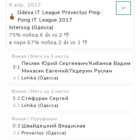
9 апр., 2017
Odesa IT League Provectus Ping-
Pong IT League 2017
Intersog (Одесса)
75
%
побед
6
👍 vs
2
👎
в паре
67
%
побед
2
👍 vs
1
👎
Финал I
Матч за 3 место
Песляк Юрий Сергеевич
/
Кибанов Вадим
3:1
Михасяк Евгений
/
Гедерин Руслан
4:1
Lohika (Одесса)
Финал I
Матч за 3 место
3:1
Стефурак Сергей
4:1
Lohika (Одесса)
Финал I
Полуфинал
0:3
Швайдецкий Владислав
2:4
Provectus (Одесса)