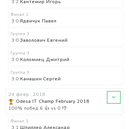
3:2
Кантемир Игорь
Финал 1
3:0
Ядвичук Павел
Группа 3
3:0
Заволович Евгений
Группа 3
3:0
Коломиец Дмитрий
Группа 3
3:0
Канашин Сергей
24 февр., 2018
Odesa IT Champ February 2018
100
%
побед
6
👍 vs
0
👎
Финал 1
3:1
Шпиллер Александр