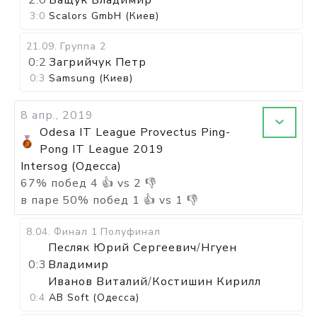
2:0
Ващук Владимир
3:0
Scalors GmbH (Киев)
21.09
.
Группа 2
0:2
Загрийчук Петр
0:3
Samsung (Киев)
8 апр., 2019
Odesa IT League Provectus Ping-
Pong IT League 2019
Intersog (Одесса)
67
%
побед
4
👍 vs
2
👎
в паре
50
%
побед
1
👍 vs
1
👎
8.04
.
Финал 1
Полуфинал
Песляк Юрий Сергеевич
/
Нгуен
0:3
Владимир
Иванов Виталий
/
Костишин Кирилл
0:4
AB Soft (Одесса)