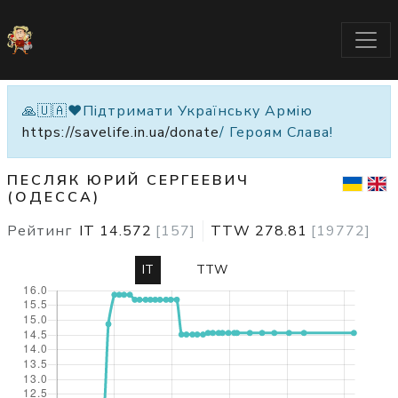
🙏🇺🇦❤️Підтримати Українську Армію
https://savelife.in.ua/donate
/ Героям Слава!
ПЕСЛЯК ЮРИЙ СЕРГЕЕВИЧ
(ОДЕССА)
Рейтинг
IT
14.572
[
157
]
TTW
278.81
[
19772
]
IT
TTW