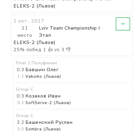
ELEKS-2 (Львов)
1 окт., 2017
11
Lviv Team Championship I
место
Этап
ELEKS-2 (Львов)
25
%
побед
1
👍 vs
3
👎
Final 2
Полуфинал
0:3
Бавшин Олег
1:3
Vakoms (Львов)
Group C
0:3
Козаков Иван
0:3
SoftServe-2 (Львов)
Group C
3:2
Башенский Руслан
3:0
Sombra (Львов)