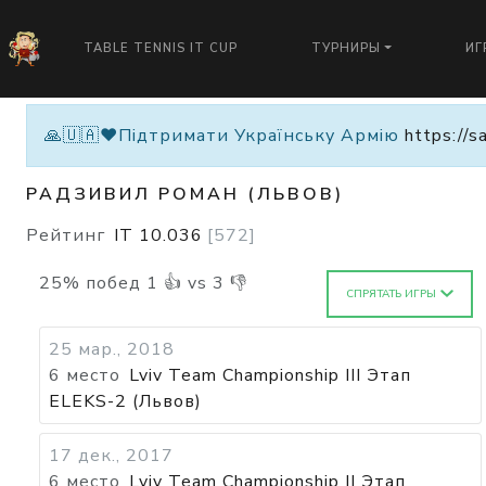
TABLE TENNIS IT CUP
ТУРНИРЫ
ИГ
🙏🇺🇦❤️Підтримати Українську Армію
https://s
РАДЗИВИЛ РОМАН (ЛЬВОВ)
Рейтинг
IT
10.036
[
572
]
25
%
побед
1
👍 vs
3
👎
СПРЯТАТЬ ИГРЫ
25 мар., 2018
6 место
Lviv Team Championship III Этап
ELEKS-2 (Львов)
17 дек., 2017
6 место
Lviv Team Championship II Этап