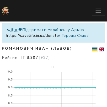
🙏🇺🇦❤️Підтримати Українську Армію
https://savelife.in.ua/donate
/ Героям Слава!
РОМАНОВИЧ ИВАН (ЛЬВОВ)
Рейтинг
IT
8.997
[
927
]
IT