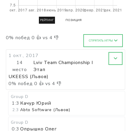
РЕЙТИНГ
ПОЗИЦИЯ
0
%
побед
0
👍 vs
4
👎
СПРЯТАТЬ ИГРЫ
1 окт., 2017
14
Lviv Team Championship I
место
Этап
UKEESS (Львов)
0
%
побед
0
👍 vs
4
👎
Group D
1:3
Качур Юрий
2:3
Abto Software (Львов)
Group D
0:3
Опрышко Олег