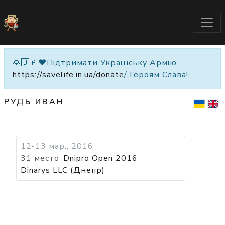
🙏🇺🇦❤️Підтримати Українську Армію
https://savelife.in.ua/donate
/ Героям Слава!
РУДЬ ИВАН
12-13 мар., 2016
31 место
Dnipro Open 2016
Dinarys LLC (Днепр)