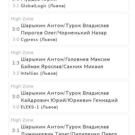
3:1
GlobalLogic (Львов)
High Zone
Шарыкин Антон
/
Турок Владислав
3:0
Пирогов Олег
/
Чорненький Назар
3:0
Cypress (Львов)
High Zone
Шарыкин Антон
/
Головнев Максим
1:3
Баймак Ярослав
/
Сахник Михаил
3:2
Intellias (Львов)
High Zone
Шарыкин Антон
/
Турок Владислав
3:0
Кайдрович Юрий
/
Юркевич Геннадий
3:0
ELEKS-1 (Львов)
High Zone
Шарыкин Антон
/
Турок Владислав
3:1
Думинкевич Тарас
/
Пилипенко Павел