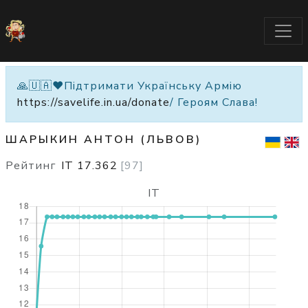
🙏🇺🇦❤️Підтримати Українську Армію
https://savelife.in.ua/donate
/ Героям Слава!
ШАРЫКИН АНТОН (ЛЬВОВ)
Рейтинг
IT
17.362
[
97
]
IT