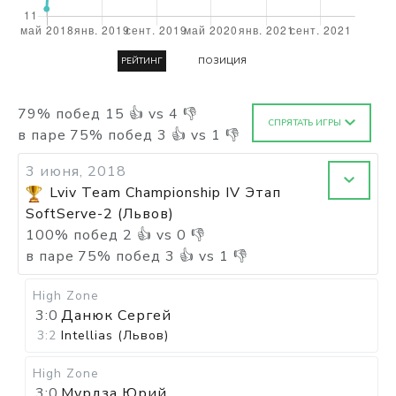
РЕЙТИНГ
ПОЗИЦИЯ
79
%
побед
15
👍 vs
4
👎
СПРЯТАТЬ ИГРЫ
в паре
75
%
побед
3
👍 vs
1
👎
3 июня, 2018
Lviv Team Championship IV Этап
SoftServe-2 (Львов)
100
%
побед
2
👍 vs
0
👎
в паре
75
%
побед
3
👍 vs
1
👎
High Zone
3:0
Данюк Сергей
3:2
Intellias (Львов)
High Zone
3:0
Мурдза Юрий