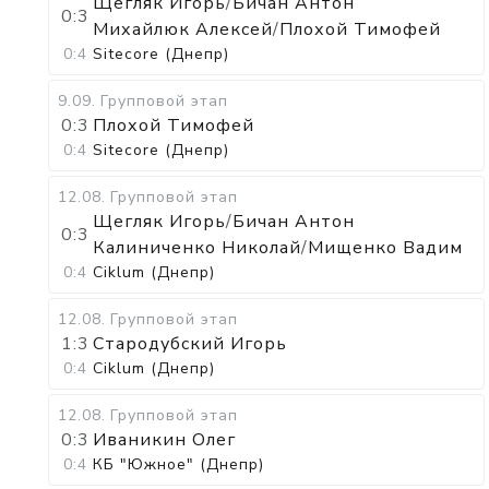
Щегляк Игорь
/
Бичан Антон
0:3
Михайлюк Алексей
/
Плохой Тимофей
0:4
Sitecore (Днепр)
9.09
.
Групповой этап
0:3
Плохой Тимофей
0:4
Sitecore (Днепр)
12.08
.
Групповой этап
Щегляк Игорь
/
Бичан Антон
0:3
Калиниченко Николай
/
Мищенко Вадим
0:4
Ciklum (Днепр)
12.08
.
Групповой этап
1:3
Стародубский Игорь
0:4
Ciklum (Днепр)
12.08
.
Групповой этап
0:3
Иваникин Олег
0:4
КБ "Южное" (Днепр)