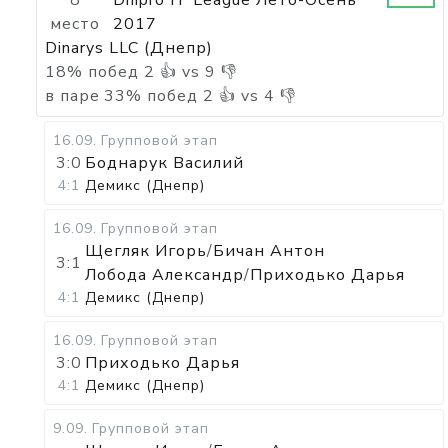
8
Dnipro IT League Лето-Осень
место
2017
Dinarys LLC (Днепр)
18
%
побед
2
👍 vs
9
👎
в паре
33
%
побед
2
👍 vs
4
👎
16.09
.
Групповой этап
3:0
Боднарук Василий
4:1
Демикс (Днепр)
16.09
.
Групповой этап
Щегляк Игорь
/
Бичан Антон
3:1
Лобода Александр
/
Приходько Дарья
4:1
Демикс (Днепр)
16.09
.
Групповой этап
3:0
Приходько Дарья
4:1
Демикс (Днепр)
9.09
.
Групповой этап