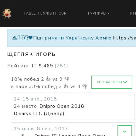
TABLE TENNIS IT CUP
ТУРНИРЫ
ИГ
🙏🇺🇦❤️Підтримати Українську Армію
https://s
ЩЕГЛЯК ИГОРЬ
Рейтинг
IT
9.469
[
781
]
18
%
побед
2
👍 vs
9
👎
СПРЯТАТЬ ИГРЫ
в паре
33
%
побед
2
👍 vs
4
👎
14-15 апр., 2018
24 место
Dnipro Open 2018
Dinarys LLC (Днепр)
15 июля-8 окт., 2017