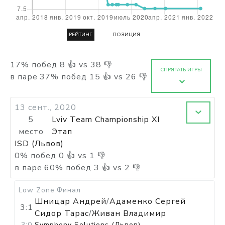
РЕЙТИНГ
ПОЗИЦИЯ
17
%
побед
8
👍 vs
38
👎
СПРЯТАТЬ ИГРЫ
в паре
37
%
побед
15
👍 vs
26
👎
13 сент., 2020
5
Lviv Team Championship XI
место
Этап
ISD (Львов)
0
%
побед
0
👍 vs
1
👎
в паре
60
%
побед
3
👍 vs
2
👎
Low Zone
Финал
Шницар Андрей
/
Адаменко Сергей
3:1
Сидор Тарас
/
Живан Владимир
3:0
Symphony Solutions (Львов)