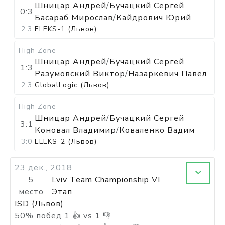
Шницар Андрей
/
Бучацкий Сергей
0:3
Басараб Мирослав
/
Кайдрович Юрий
2:3
ELEKS-1 (Львов)
High Zone
Шницар Андрей
/
Бучацкий Сергей
1:3
Разумовский Виктор
/
Назаркевич Павел
2:3
GlobalLogic (Львов)
High Zone
Шницар Андрей
/
Бучацкий Сергей
3:1
Коновал Владимир
/
Коваленко Вадим
3:0
ELEKS-2 (Львов)
23 дек., 2018
5
Lviv Team Championship VI
место
Этап
ISD (Львов)
50
%
побед
1
👍 vs
1
👎