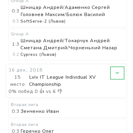
Group A
Шницар Андрей
/
Адаменко Сергей
0:3
Головнев Максим
/
Болюк Василий
0:3
SoftServe-2 (Львов)
Group A
Шницар Андрей
/
Токарчук Андрей
1:3
Сметана Дмитрий
/
Чорненький Назар
3:2
Cypress (Львов)
16 дек., 2018
15
Lviv IT League Individual XV
место
Championship
0
%
побед
0
👍 vs
6
👎
Вторая лига
0:3
Зенченко Иван
Вторая лига
0:3
Геречко Олег