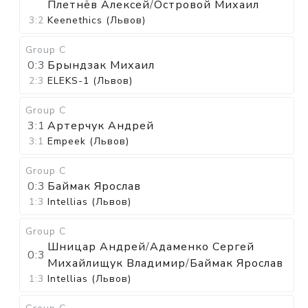
Плетнёв Алексей
/
Островой Михаил
3:2
Keenethics (Львов)
Group C
0:3
Брындзак Михаил
2:3
ELEKS-1 (Львов)
Group C
3:1
Артерчук Андрей
3:1
Empeek (Львов)
Group C
0:3
Баймак Ярослав
1:3
Intellias (Львов)
Group C
Шницар Андрей
/
Адаменко Сергей
0:3
Михайлищук Владимир
/
Баймак Ярослав
1:3
Intellias (Львов)