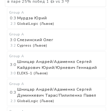
в паре
25
%
побед
1
👍 vs
3
👎
Group A
0:3
Мурдза Юрий
2:3
GlobalLogic (Львов)
Group A
3:0
Слезинский Олег
3:2
Cypress (Львов)
Group A
Шницар Андрей
/
Адаменко Сергей
3:0
Кайдрович Юрий
/
Юркевич Геннадий
3:0
ELEKS-1 (Львов)
Group A
Шницар Андрей
/
Адаменко Сергей
0:3
Думинкевич Тарас
/
Пилипенко Павел
2:3
GlobalLogic (Львов)