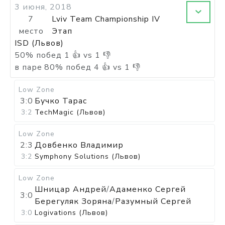
3 июня, 2018
7
Lviv Team Championship IV
место
Этап
ISD (Львов)
50
%
побед
1
👍 vs
1
👎
в паре
80
%
побед
4
👍 vs
1
👎
Low Zone
3:0
Бучко Тарас
3:2
TechMagic (Львов)
Low Zone
2:3
Довбенко Владимир
3:2
Symphony Solutions (Львов)
Low Zone
Шницар Андрей
/
Адаменко Сергей
3:0
Берегуляк Зоряна
/
Разумный Сергей
3:0
Logivations (Львов)