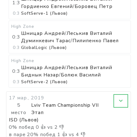
1:3
Гордиенко Евгений
/
Боровец Петр
0:3
SoftServe-1 (Львов)
High Zone
Шницар Андрей
/
Леськив Виталий
0:3
Думинкевич Тарас
/
Пилипенко Павел
0:3
GlobalLogic (Львов)
High Zone
Шницар Андрей
/
Леськив Виталий
0:3
Биднык Назар
/
Болюк Василий
0:3
SoftServe-2 (Львов)
17 мар., 2019
5
Lviv Team Championship VII
место
Этап
ISD (Львов)
0
%
побед
0
👍 vs
2
👎
в паре
20
%
побед
1
👍 vs
4
👎