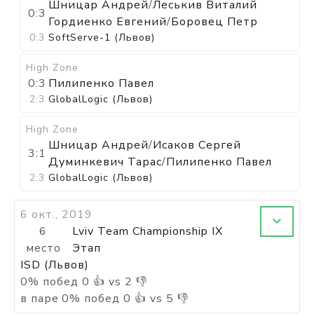
Шницар Андрей
/
Леськив Виталий
0:3
Гордиенко Евгений
/
Боровец Петр
0:3
SoftServe-1 (Львов)
High Zone
0:3
Пилипенко Павел
2:3
GlobalLogic (Львов)
High Zone
Шницар Андрей
/
Исаков Сергей
3:1
Думинкевич Тарас
/
Пилипенко Павел
2:3
GlobalLogic (Львов)
6 окт., 2019
6
Lviv Team Championship IX
место
Этап
ISD (Львов)
0
%
побед
0
👍 vs
2
👎
в паре
0
%
побед
0
👍 vs
5
👎