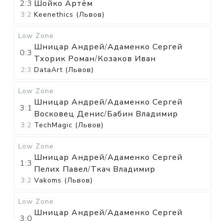
2:3
Шойко Артём
3:2
Keenethics (Львов)
Low Zone
Шницар Андрей
/
Адаменко Сергей
0:3
Тхорик Роман
/
Козаков Иван
2:3
DataArt (Львов)
Low Zone
Шницар Андрей
/
Адаменко Сергей
3:1
Восковец Денис
/
Бабин Владимир
3:2
TechMagic (Львов)
Low Zone
Шницар Андрей
/
Адаменко Сергей
1:3
Пелих Павел
/
Ткач Владимир
3:2
Vakoms (Львов)
Low Zone
Шницар Андрей
/
Адаменко Сергей
3:0