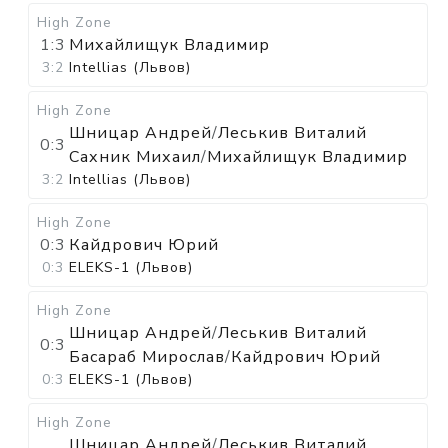
High Zone
1:3
Михайлищук Владимир
3:2
Intellias (Львов)
High Zone
Шницар Андрей
/
Леськив Виталий
0:3
Сахник Михаил
/
Михайлищук Владимир
3:2
Intellias (Львов)
High Zone
0:3
Кайдрович Юрий
0:3
ELEKS-1 (Львов)
High Zone
Шницар Андрей
/
Леськив Виталий
0:3
Басараб Мирослав
/
Кайдрович Юрий
0:3
ELEKS-1 (Львов)
High Zone
Шницар Андрей
/
Леськив Виталий