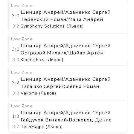
Low Zone
Шницар Андрей
/
Адаменко Сергей
3:0
Теренский Роман
/
Маца Андрей
3:2
Symphony Solutions (Львов)
Low Zone
Шницар Андрей
/
Адаменко Сергей
3:0
Островой Михаил
/
Шойко Артём
3:0
Keenethics (Львов)
Low Zone
Шницар Андрей
/
Адаменко Сергей
3:2
Талашко Сергей
/
Слепко Роман
3:0
Vakoms (Львов)
Low Zone
Шницар Андрей
/
Адаменко Сергей
1:3
Гайдучок Виталий
/
Восковец Денис
3:2
TechMagic (Львов)