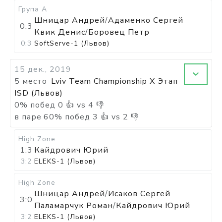
Група А
Шницар Андрей
/
Адаменко Сергей
0:3
Квик Денис
/
Боровец Петр
0:3
SoftServe-1 (Львов)
15 дек., 2019
5 место
Lviv Team Championship X Этап
ISD (Львов)
0
%
побед
0
👍 vs
4
👎
в паре
60
%
побед
3
👍 vs
2
👎
High Zone
1:3
Кайдрович Юрий
3:2
ELEKS-1 (Львов)
High Zone
Шницар Андрей
/
Исаков Сергей
3:0
Паламарчук Роман
/
Кайдрович Юрий
3:2
ELEKS-1 (Львов)