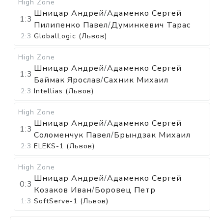
High Zone
Шницар Андрей
/
Адаменко Сергей
1:3
Пилипенко Павел
/
Думинкевич Тарас
2:3
GlobalLogic (Львов)
High Zone
Шницар Андрей
/
Адаменко Сергей
1:3
Баймак Ярослав
/
Сахник Михаил
2:3
Intellias (Львов)
High Zone
Шницар Андрей
/
Адаменко Сергей
1:3
Соломенчук Павел
/
Брындзак Михаил
2:3
ELEKS-1 (Львов)
High Zone
Шницар Андрей
/
Адаменко Сергей
0:3
Козаков Иван
/
Боровец Петр
1:3
SoftServe-1 (Львов)