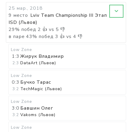
25 мар., 2018
9 место
Lviv Team Championship III Этап
ISD (Львов)
29
%
побед
2
👍 vs
5
👎
в паре
43
%
побед
3
👍 vs
4
👎
Low Zone
1:3
Жирук Владимир
2:3
DataArt (Львов)
Low Zone
0:3
Бучко Тарас
3:2
TechMagic (Львов)
Low Zone
3:0
Бавшин Олег
3:2
Vakoms (Львов)
Low Zone