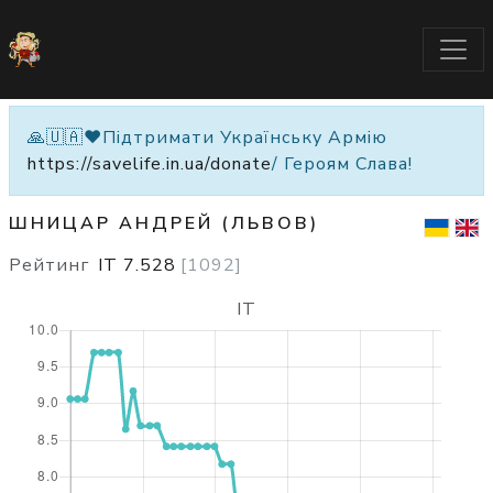
🙏🇺🇦❤️Підтримати Українську Армію
https://savelife.in.ua/donate
/ Героям Слава!
ШНИЦАР АНДРЕЙ (ЛЬВОВ)
Рейтинг
IT
7.528
[
1092
]
IT