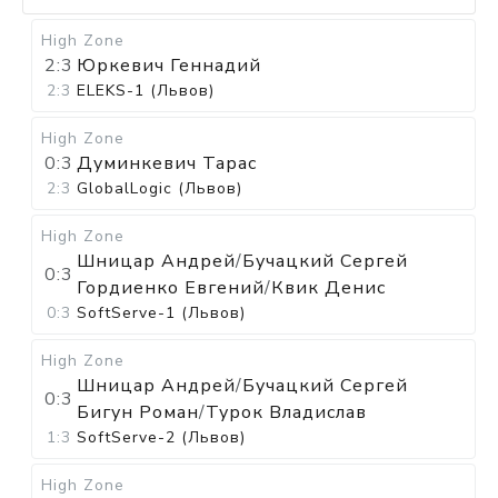
High Zone
2:3
Юркевич Геннадий
2:3
ELEKS-1 (Львов)
High Zone
0:3
Думинкевич Тарас
2:3
GlobalLogic (Львов)
High Zone
Шницар Андрей
/
Бучацкий Сергей
0:3
Гордиенко Евгений
/
Квик Денис
0:3
SoftServe-1 (Львов)
High Zone
Шницар Андрей
/
Бучацкий Сергей
0:3
Бигун Роман
/
Турок Владислав
1:3
SoftServe-2 (Львов)
High Zone