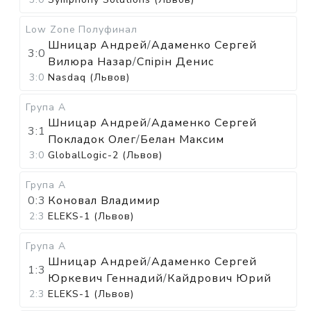
Low Zone
Полуфинал
Шницар Андрей
/
Адаменко Сергей
3:0
Вилюра Назар
/
Спірін Денис
3:0
Nasdaq (Львов)
Група А
Шницар Андрей
/
Адаменко Сергей
3:1
Покладок Олег
/
Белан Максим
3:0
GlobalLogic-2 (Львов)
Група А
0:3
Коновал Владимир
2:3
ELEKS-1 (Львов)
Група А
Шницар Андрей
/
Адаменко Сергей
1:3
Юркевич Геннадий
/
Кайдрович Юрий
2:3
ELEKS-1 (Львов)