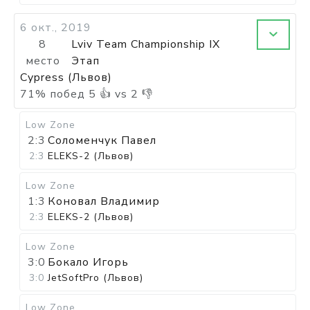
6 окт., 2019
8
Lviv Team Championship IX
место
Этап
Cypress (Львов)
71
%
побед
5
👍 vs
2
👎
Low Zone
2:3
Соломенчук Павел
2:3
ELEKS-2 (Львов)
Low Zone
1:3
Коновал Владимир
2:3
ELEKS-2 (Львов)
Low Zone
3:0
Бокало Игорь
3:0
JetSoftPro (Львов)
Low Zone