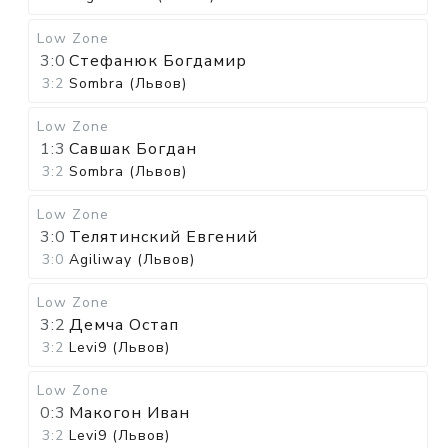
Low Zone
3:0
Стефанюк Богдамир
3:2
Sombra (Львов)
Low Zone
1:3
Савшак Богдан
3:2
Sombra (Львов)
Low Zone
3:0
Телятинский Евгений
3:0
Agiliway (Львов)
Low Zone
3:2
Демча Остап
3:2
Levi9 (Львов)
Low Zone
0:3
Макогон Иван
3:2
Levi9 (Львов)