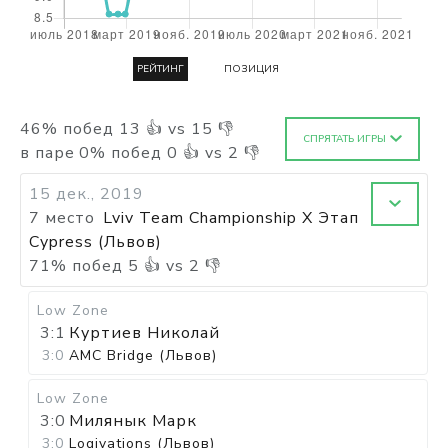
РЕЙТИНГ
ПОЗИЦИЯ
46
%
побед
13
👍 vs
15
👎
СПРЯТАТЬ ИГРЫ
в паре
0
%
побед
0
👍 vs
2
👎
15 дек., 2019
7 место
Lviv Team Championship X Этап
Cypress (Львов)
71
%
побед
5
👍 vs
2
👎
Low Zone
3:1
Куртиев Николай
3:0
AMC Bridge (Львов)
Low Zone
3:0
Милянык Марк
3:0
Logivations (Львов)