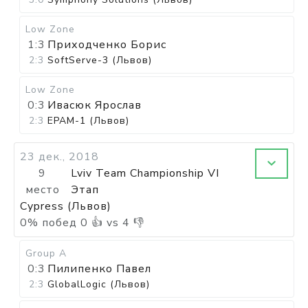
Low Zone
1:3
Приходченко Борис
2:3
SoftServe-3 (Львов)
Low Zone
0:3
Ивасюк Ярослав
2:3
EPAM-1 (Львов)
23 дек., 2018
9
Lviv Team Championship VI
место
Этап
Cypress (Львов)
0
%
побед
0
👍 vs
4
👎
Group A
0:3
Пилипенко Павел
2:3
GlobalLogic (Львов)