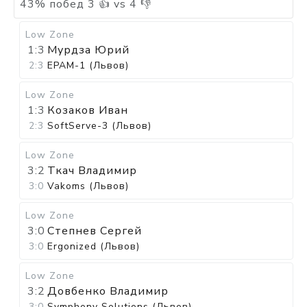
43
%
побед
3
👍 vs
4
👎
Low Zone
1:3
Мурдза Юрий
2:3
EPAM-1 (Львов)
Low Zone
1:3
Козаков Иван
2:3
SoftServe-3 (Львов)
Low Zone
3:2
Ткач Владимир
3:0
Vakoms (Львов)
Low Zone
3:0
Степнев Сергей
3:0
Ergonized (Львов)
Low Zone
3:2
Довбенко Владимир
3:0
Symphony Solutions (Львов)