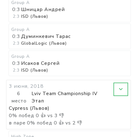
Group A
0:3
Шницар Андрей
2:3
ISD (Львов)
Group A
0:3
Думинкевич Тарас
2:3
GlobalLogic (Львов)
Group A
0:3
Исаков Сергей
2:3
ISD (Львов)
3 июня, 2018
6
Lviv Team Championship IV
место
Этап
Cypress (Львов)
0
%
побед
0
👍 vs
3
👎
в паре
0
%
побед
0
👍 vs
2
👎
High Zone