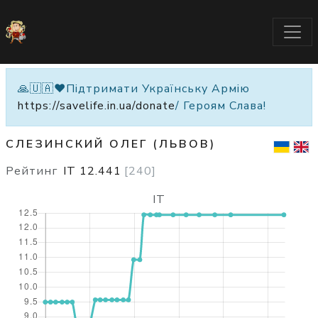
🙏🇺🇦❤️Підтримати Українську Армію
https://savelife.in.ua/donate
/ Героям Слава!
СЛЕЗИНСКИЙ ОЛЕГ (ЛЬВОВ)
Рейтинг
IT
12.441
[
240
]
IT