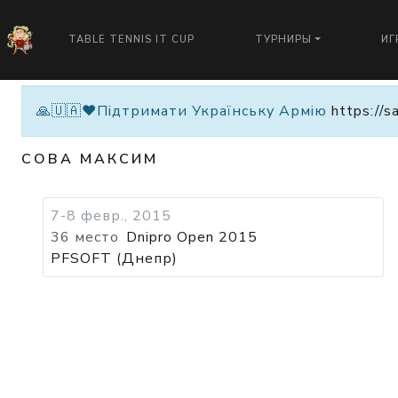
TABLE TENNIS IT CUP
ТУРНИРЫ
ИГ
🙏🇺🇦❤️Підтримати Українську Армію
https://s
СОВА МАКСИМ
7-8 февр., 2015
36 место
Dnipro Open 2015
PFSOFT (Днепр)