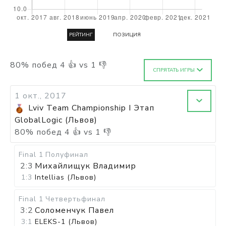
РЕЙТИНГ
ПОЗИЦИЯ
80
%
побед
4
👍 vs
1
👎
СПРЯТАТЬ ИГРЫ
1 окт., 2017
Lviv Team Championship I Этап
GlobalLogic (Львов)
80
%
побед
4
👍 vs
1
👎
Final 1
Полуфинал
2:3
Михайлищук Владимир
1:3
Intellias (Львов)
Final 1
Четвертьфинал
3:2
Соломенчук Павел
3:1
ELEKS-1 (Львов)