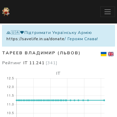
🙏🇺🇦❤️Підтримати Українську Армію
https://savelife.in.ua/donate
/ Героям Слава!
ТАРЕЕВ ВЛАДИМИР (ЛЬВОВ)
Рейтинг
IT
11.241
[
341
]
IT