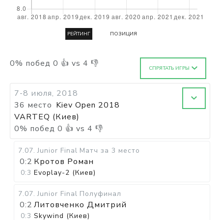
РЕЙТИНГ
ПОЗИЦИЯ
0
%
побед
0
👍 vs
4
👎
СПРЯТАТЬ ИГРЫ
7-8 июля, 2018
36 место
Kiev Open 2018
VARTEQ (Киев)
0
%
побед
0
👍 vs
4
👎
7.07
.
Junior Final
Матч за 3 место
0:2
Кротов Роман
0:3
Evoplay-2 (Киев)
7.07
.
Junior Final
Полуфинал
0:2
Литовченко Дмитрий
0:3
Skywind (Киев)