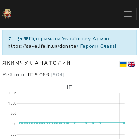
🙏🇺🇦❤️Підтримати Українську Армію
https://savelife.in.ua/donate
/ Героям Слава!
ЯКИМЧУК АНАТОЛИЙ
Рейтинг
IT
9.066
[
904
]
IT