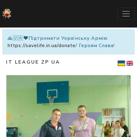
🙏🇺🇦❤️Підтримати Українську Армію
https://savelife.in.ua/donate
/ Героям Слава!
IT LEAGUE ZP UA