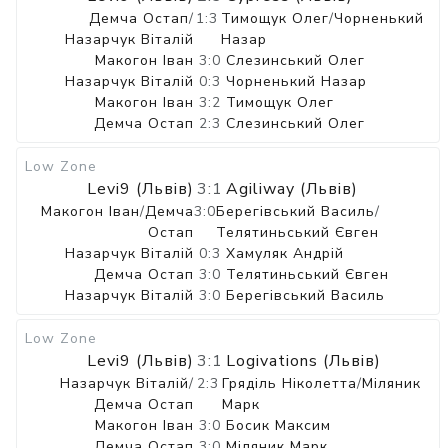
Демча Остап
/
1:3
Тимощук Олег
/
Чорненький
Назарчук Віталій
Назар
Макогон Іван
3:0
Слезинський Олег
Назарчук Віталій
0:3
Чорненький Назар
Макогон Іван
3:2
Тимощук Олег
Демча Остап
2:3
Слезинський Олег
Low Zone
Levi9 (Львів)
3:1
Agiliway (Львів)
Макогон Іван
/
Демча
3:0
Берегівський Василь
/
Остап
Телятиньський Євген
Назарчук Віталій
0:3
Хамуляк Андрій
Демча Остап
3:0
Телятиньський Євген
Назарчук Віталій
3:0
Берегівський Василь
Low Zone
Levi9 (Львів)
3:1
Logivations (Львів)
Назарчук Віталій
/
2:3
Гряділь Ніколетта
/
Міляник
Демча Остап
Марк
Макогон Іван
3:0
Босик Максим
Демча Остап
3:0
Міляник Марк