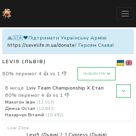
🙏🇺🇦❤️Підтримати Українську Армію
https://savelife.in.ua/donate
/ Героям Слава!
LEVI9 (ЛЬВІВ)
80
%
перемог
4
👍 vs
1
👎
СХОВАТИ ІГРИ
8 місце
Lviv Team Championship X Етап
80
%
перемог
4
👍 vs
1
👎
Макогон Іван
(12.014)
Демча Остап
(10.842)
Назарчук Віталій
(10.482)
Low Zone
Levi9 (Львів)
2:3
Cypress (Львів)