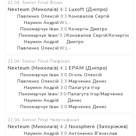
21.04
.
Senior Final
Фінал
Nexteum (Миколаїв)
4:1
Luxoft (Дніпро)
Павленко Олексій
0:3
Коновалов Сергій
Наумкін Андрій
W:L
-
Пономарчук Іван
3:0
Кочергін Дмитро
Пономарчук Іван
/
3:2
Коновалов Сергій
/
Кочергін
Наумкін Андрій
Дмитро
Павленко Олексій
W:L
-
21.04
.
Senior Final
Півфінал
Nexteum (Миколаїв)
4:1
EPAM (Дніпро)
Пономарчук Іван
3:0
Оголь Олексій
Павленко Олексій
1:3
Марченко Денис
Наумкін Андрій
3:0
Палагута Ігор
Пономарчук Іван
/
3:0
Палагута Ігор
/
Марченко
Наумкін Андрій
Денис
Пономарчук Іван
3:0
Марченко Денис
21.04
.
Senior Final
Чвертьфінал
Nexteum (Миколаїв)
4:2
Noosphere (Запоріжжя)
Наумкін Андрій
3:0
Антоненко В'ячеслав