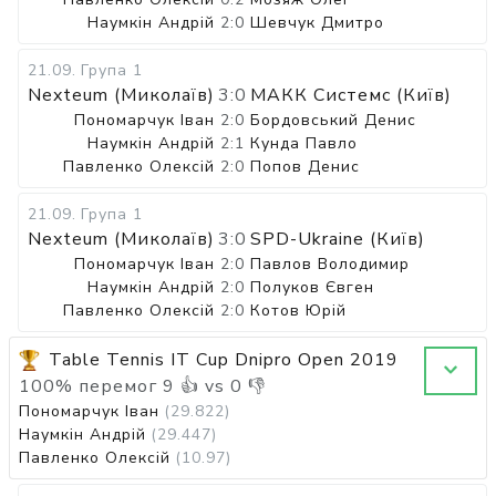
Наумкін Андрій
2:0
Шевчук Дмитро
21.09
.
Група 1
Nexteum (Миколаїв)
3:0
МАКК Системс (Київ)
Пономарчук Іван
2:0
Бордовський Денис
Наумкін Андрій
2:1
Кунда Павло
Павленко Олексій
2:0
Попов Денис
21.09
.
Група 1
Nexteum (Миколаїв)
3:0
SPD-Ukraine (Київ)
Пономарчук Іван
2:0
Павлов Володимир
Наумкін Андрій
2:0
Полуков Євген
Павленко Олексій
2:0
Котов Юрій
Table Tennis IT Cup Dnipro Open 2019
100
%
перемог
9
👍 vs
0
👎
Пономарчук Іван
(29.822)
Наумкін Андрій
(29.447)
Павленко Олексій
(10.97)