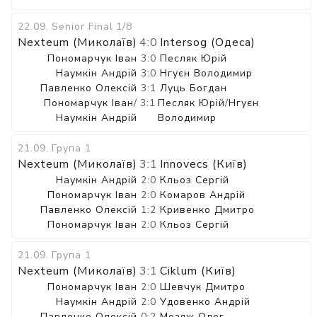
22.09
.
Senior Final
1/8
Nexteum (Миколаїв)
4:0
Intersog (Одеса)
Пономарчук Іван
3:0
Песляк Юрій
Наумкін Андрій
3:0
Нгуєн Володимир
Павленко Олексій
3:1
Луць Богдан
Пономарчук Іван
/
3:1
Песляк Юрій
/
Нгуєн
Наумкін Андрій
Володимир
21.09
.
Група 1
Nexteum (Миколаїв)
3:1
Innovecs (Київ)
Наумкін Андрій
2:0
Кльоз Сергій
Пономарчук Іван
2:0
Комаров Андрій
Павленко Олексій
1:2
Кривенко Дмитро
Пономарчук Іван
2:0
Кльоз Сергій
21.09
.
Група 1
Nexteum (Миколаїв)
3:1
Ciklum (Київ)
Пономарчук Іван
2:0
Шевчук Дмитро
Наумкін Андрій
2:0
Удовенко Андрій
Павленко Олексій
0:2
Мозяж Олег