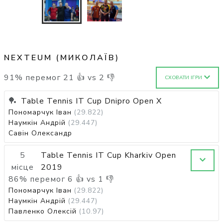
NEXTEUM (МИКОЛАЇВ)
91
%
перемог
21
👍 vs
2
👎
СХОВАТИ ІГРИ
🏓
Table Tennis IT Cup Dnipro Open X
Пономарчук Іван
(29.822)
Наумкін Андрій
(29.447)
Савін Олександр
5
Table Tennis IT Cup Kharkiv Open
місце
2019
86
%
перемог
6
👍 vs
1
👎
Пономарчук Іван
(29.822)
Наумкін Андрій
(29.447)
Павленко Олексій
(10.97)