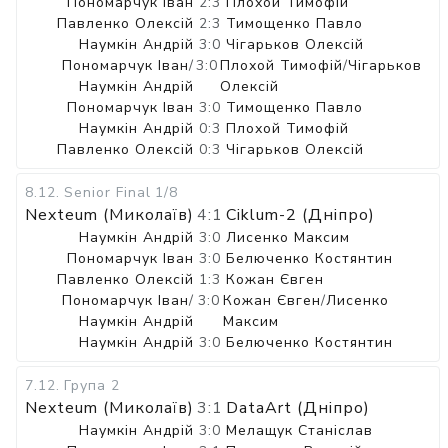
Пономарчук Іван
2:3
Плохой Тимофій
Павленко Олексій
2:3
Тимощенко Павло
Наумкін Андрій
3:0
Чігарьков Олексій
Пономарчук Іван
/
3:0
Плохой Тимофій
/
Чігарьков
Наумкін Андрій
Олексій
Пономарчук Іван
3:0
Тимощенко Павло
Наумкін Андрій
0:3
Плохой Тимофій
Павленко Олексій
0:3
Чігарьков Олексій
8.12
.
Senior Final
1/8
Nexteum (Миколаїв)
4:1
Ciklum-2 (Дніпро)
Наумкін Андрій
3:0
Лисенко Максим
Пономарчук Іван
3:0
Белюченко Костянтин
Павленко Олексій
1:3
Кожан Євген
Пономарчук Іван
/
3:0
Кожан Євген
/
Лисенко
Наумкін Андрій
Максим
Наумкін Андрій
3:0
Белюченко Костянтин
7.12
.
Група 2
Nexteum (Миколаїв)
3:1
DataArt (Дніпро)
Наумкін Андрій
3:0
Мелащук Станіслав