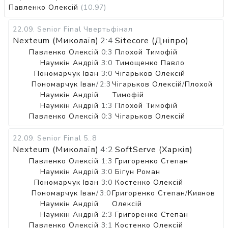
Павленко Олексій
(10.97)
22.09
.
Senior Final
Чвертьфінал
Nexteum (Миколаїв)
2:4
Sitecore (Дніпро)
Павленко Олексій
0:3
Плохой Тимофій
Наумкін Андрій
3:0
Тимощенко Павло
Пономарчук Іван
3:0
Чігарьков Олексій
Пономарчук Іван
/
2:3
Чігарьков Олексій
/
Плохой
Наумкін Андрій
Тимофій
Наумкін Андрій
1:3
Плохой Тимофій
Павленко Олексій
0:3
Чігарьков Олексій
22.09
.
Senior Final
5..8
Nexteum (Миколаїв)
4:2
SoftServe (Харків)
Павленко Олексій
1:3
Григоренко Степан
Наумкін Андрій
3:0
Бігун Роман
Пономарчук Іван
3:0
Костенко Олексій
Пономарчук Іван
/
3:0
Григоренко Степан
/
Киянов
Наумкін Андрій
Олексій
Наумкін Андрій
2:3
Григоренко Степан
Павленко Олексій
3:1
Костенко Олексій