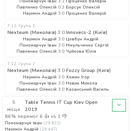
Пономарчук Іван
3:1
Проценко Валерій
Павленко Олексій
0:3
Борсук Олексій
Наумкін Андрій
3:0
Проценко Валерій
7.12
.
Група 2
Nexteum (Миколаїв)
3:0
Innovecs-2 (Київ)
Наумкін Андрій
3:0
Цовбун Андрій
Пономарчук Іван
3:0
Нікульченко Сергій
Павленко Олексій
3:0
Чуйкова Юлія
7.12
.
Група 2
Nexteum (Миколаїв)
3:0
Fozzy Group (Київ)
Наумкін Андрій
3:0
Хомин Ігор
Пономарчук Іван
3:0
Новик Микола
Павленко Олексій
3:0
Казанський Василь
5
Table Tennis IT Cup Kiev Open
місце
2019
86
%
перемог
6
👍 vs
1
👎
Пономарчук Іван
(29.822)
Наумкін Андрій
(29.447)