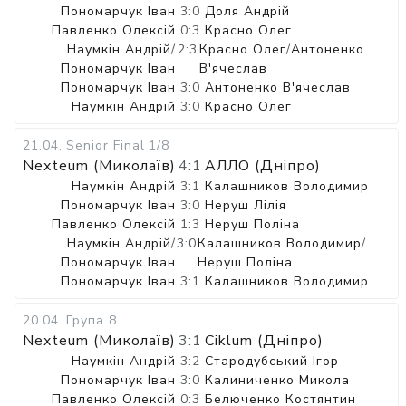
Пономарчук Іван
3:0
Доля Андрій
Павленко Олексій
0:3
Красно Олег
Наумкін Андрій
/
2:3
Красно Олег
/
Антоненко
Пономарчук Іван
В'ячеслав
Пономарчук Іван
3:0
Антоненко В'ячеслав
Наумкін Андрій
3:0
Красно Олег
21.04
.
Senior Final
1/8
Nexteum (Миколаїв)
4:1
АЛЛО (Дніпро)
Наумкін Андрій
3:1
Калашников Володимир
Пономарчук Іван
3:0
Неруш Лілія
Павленко Олексій
1:3
Неруш Поліна
Наумкін Андрій
/
3:0
Калашников Володимир
/
Пономарчук Іван
Неруш Поліна
Пономарчук Іван
3:1
Калашников Володимир
20.04
.
Група 8
Nexteum (Миколаїв)
3:1
Ciklum (Дніпро)
Наумкін Андрій
3:2
Стародубський Ігор
Пономарчук Іван
3:0
Калиниченко Микола
Павленко Олексій
0:3
Белюченко Костянтин