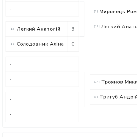
-
Миронець Ром
[
2
]
Легкий Анато
[
13
]
Легкий Анатолій
3
[
13
]
Солодовник Аліна
0
[
15
]
-
-
Троянов Мик
[
14
]
Тригуб Андрі
[
8
]
-
-