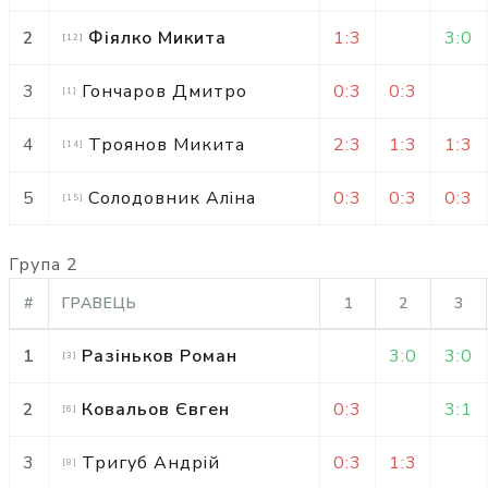
2
Фіялко Микита
1:3
3:0
[
12
]
3
Гончаров Дмитро
0:3
0:3
[
1
]
4
Троянов Микита
2:3
1:3
1:3
[
14
]
5
Солодовник Аліна
0:3
0:3
0:3
[
15
]
Група 2
#
ГРАВЕЦЬ
1
2
3
1
Разіньков Роман
3:0
3:0
[
3
]
2
Ковальов Євген
0:3
3:1
[
6
]
3
Тригуб Андрій
0:3
1:3
[
8
]