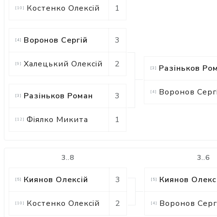
Костенко Олексій
1
[
10
]
Воронов Сергій
3
[
4
]
Халецький Олексій
2
[
9
]
Разіньков Ро
[
3
]
Воронов Серг
[
4
]
Разіньков Роман
3
[
3
]
Фіялко Микита
1
[
12
]
3..8
3..6
Киянов Олексій
3
Киянов Олекс
[
5
]
[
5
]
Костенко Олексій
2
Воронов Серг
[
10
]
[
4
]