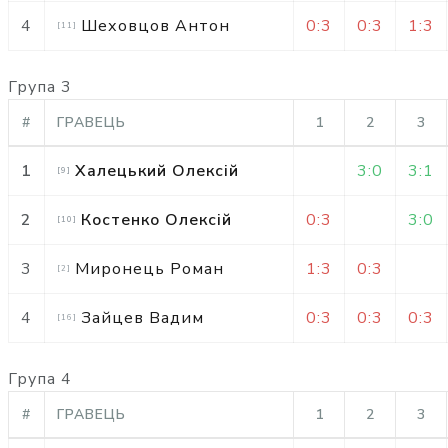
4
Шеховцов Антон
0:3
0:3
1:3
[
11
]
Група 3
#
ГРАВЕЦЬ
1
2
3
1
Халецький Олексій
3:0
3:1
[
9
]
2
Костенко Олексій
0:3
3:0
[
10
]
3
Миронець Роман
1:3
0:3
[
2
]
4
Зайцев Вадим
0:3
0:3
0:3
[
16
]
Група 4
#
ГРАВЕЦЬ
1
2
3