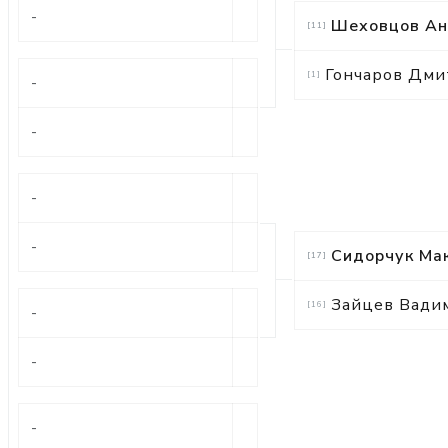
-
Шеховцов Ан
[
11
]
Гончаров Дми
[
1
]
-
-
-
-
Сидорчук Ма
[
17
]
Зайцев Вади
[
16
]
-
-
-