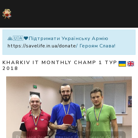
🙏🇺🇦❤️Підтримати Українську Армію
https://savelife.in.ua/donate
/ Героям Слава!
KHARKIV IT MONTHLY CHAMP
1 ТУР
2018
Разіньков Роман, Ковальов Євген, Киянов Олексій