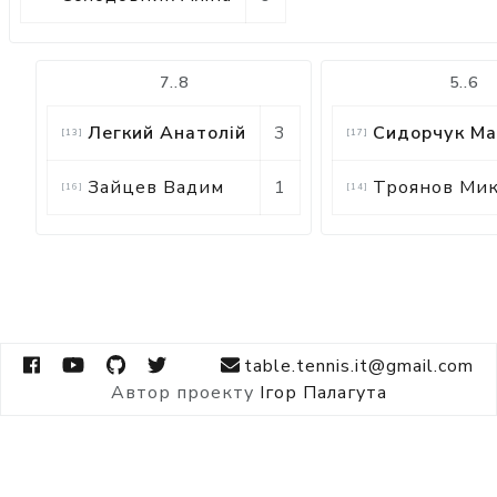
7..8
5..6
Легкий Анатолій
3
Сидорчук Ма
[
13
]
[
17
]
Зайцев Вадим
1
Троянов Ми
[
16
]
[
14
]
table.tennis.it@gmail.com
Автор проекту
Ігор Палагута