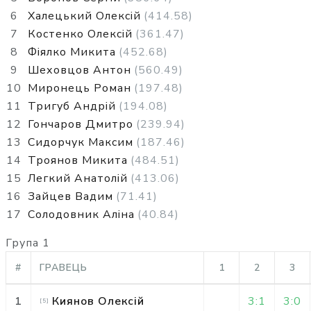
6
Халецький Олексій
(414.58)
7
Костенко Олексій
(361.47)
8
Фіялко Микита
(452.68)
9
Шеховцов Антон
(560.49)
10
Миронець Роман
(197.48)
11
Тригуб Андрій
(194.08)
12
Гончаров Дмитро
(239.94)
13
Сидорчук Максим
(187.46)
14
Троянов Микита
(484.51)
15
Легкий Анатолій
(413.06)
16
Зайцев Вадим
(71.41)
17
Солодовник Аліна
(40.84)
Група 1
#
ГРАВЕЦЬ
1
2
3
1
Киянов Олексій
3:1
3:0
[
5
]