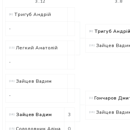
3..12
3..8
Тригуб Андрій
[
8
]
-
Тригуб Андрі
[
8
]
Зайцев Вади
[
16
]
Легкий Анатолій
[
13
]
-
Зайцев Вадим
[
16
]
-
Гончаров Дми
[
1
]
Зайцев Вади
[
16
]
Зайцев Вадим
3
[
16
]
Солодовник Аліна
0
[
15
]