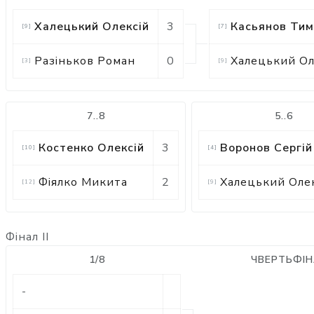
Халецький Олексій
3
Касьянов Тим
[
9
]
[
7
]
Разіньков Роман
0
Халецький Ол
[
3
]
[
9
]
7..8
5..6
Костенко Олексій
3
Воронов Сергій
[
10
]
[
4
]
Фіялко Микита
2
Халецький Оле
[
12
]
[
9
]
Фінал II
1/8
ЧВЕРТЬФІ
-