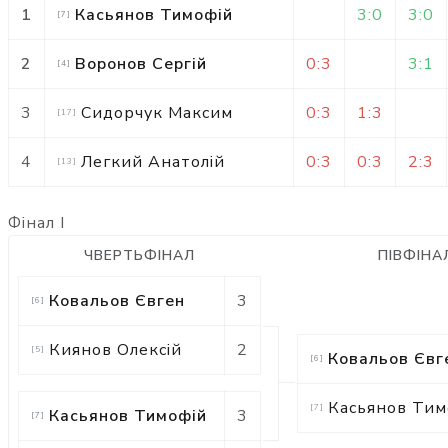
1
Касьянов Тимофій
3:0
3:0
[
7
]
2
Воронов Сергій
0:3
3:1
[
4
]
3
Сидорчук Максим
0:3
1:3
[
17
]
4
Легкий Анатолій
0:3
0:3
2:3
[
13
]
Фінал I
ЧВЕРТЬФІНАЛ
ПІВФІНА
Ковальов Євген
3
[
6
]
Киянов Олексій
2
[
5
]
Ковальов Євг
[
6
]
Касьянов Тим
[
7
]
Касьянов Тимофій
3
[
7
]