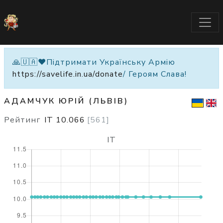
🙏🇺🇦❤️Підтримати Українську Армію
https://savelife.in.ua/donate
/ Героям Слава!
АДАМЧУК ЮРІЙ (ЛЬВІВ)
Рейтинг
IT
10.066
[
561
]
IT