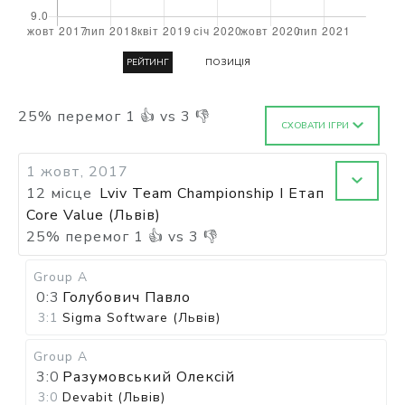
РЕЙТИНГ
ПОЗИЦІЯ
25
%
перемог
1
👍 vs
3
👎
СХОВАТИ ІГРИ
1 жовт, 2017
12 місце
Lviv Team Championship I Етап
Core Value (Львів)
25
%
перемог
1
👍 vs
3
👎
Group A
0:3
Голубович Павло
3:1
Sigma Software (Львів)
Group A
3:0
Разумовський Олексій
3:0
Devabit (Львів)