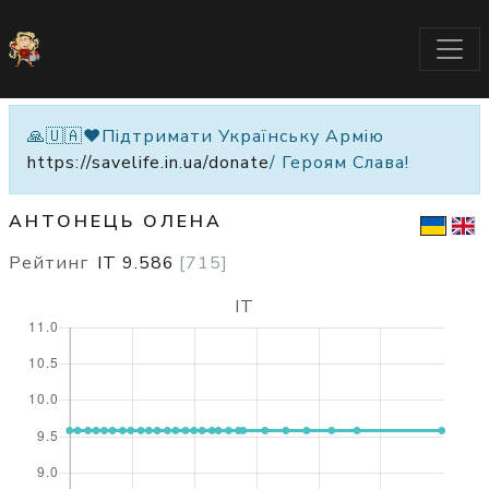
🙏🇺🇦❤️Підтримати Українську Армію
https://savelife.in.ua/donate
/ Героям Слава!
АНТОНЕЦЬ ОЛЕНА
Рейтинг
IT
9.586
[
715
]
IT