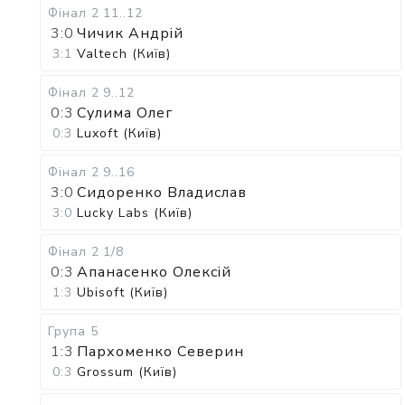
Фінал 2
11..12
3:0
Чичик Андрій
3:1
Valtech (Київ)
Фінал 2
9..12
0:3
Сулима Олег
0:3
Luxoft (Київ)
Фінал 2
9..16
3:0
Сидоренко Владислав
3:0
Lucky Labs (Київ)
Фінал 2
1/8
0:3
Апанасенко Олексій
1:3
Ubisoft (Київ)
Група 5
1:3
Пархоменко Северин
0:3
Grossum (Київ)