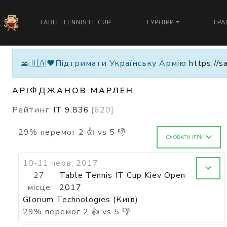
TABLE TENNIS IT CUP
ТУРНІРИ
ГРА
🙏🇺🇦❤️Підтримати Українську Армію
https://s
АРІФДЖАНОВ МАРЛЕН
Рейтинг
IT
9.836
[
620
]
29
%
перемог
2
👍 vs
5
👎
СХОВАТИ ІГРИ
10-11 черв, 2017
27
Table Tennis IT Cup Kiev Open
місце
2017
Glorium Technologies (Київ)
29
%
перемог
2
👍 vs
5
👎