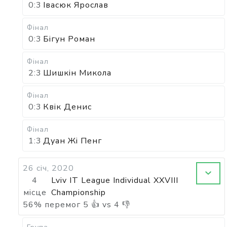
0:3
Івасюк Ярослав
Фінал
0:3
Бігун Роман
Фінал
2:3
Шишкін Микола
Фінал
0:3
Квік Денис
Фінал
1:3
Дуан Жі Пенг
26 січ, 2020
4
Lviv IT League Individual XXVIII
місце
Championship
56
%
перемог
5
👍 vs
4
👎