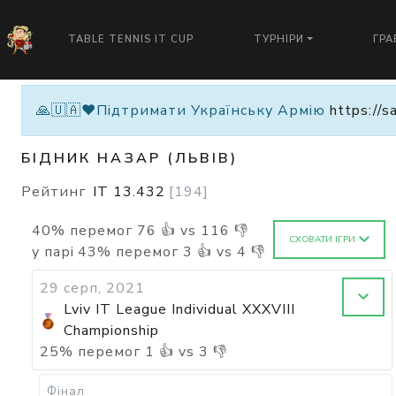
TABLE TENNIS IT CUP
ТУРНІРИ
ГРА
🙏🇺🇦❤️Підтримати Українську Армію
https://s
БІДНИК НАЗАР (ЛЬВІВ)
Рейтинг
IT
13.432
[
194
]
40
%
перемог
76
👍 vs
116
👎
СХОВАТИ ІГРИ
у парі
43
%
перемог
3
👍 vs
4
👎
29 серп, 2021
Lviv IT League Individual XXXVIII
Championship
25
%
перемог
1
👍 vs
3
👎
Фінал