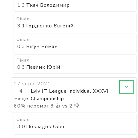
1:3
Ткач Володимир
Фінал
3:1
Гордієнко Євгеній
Фінал
0:3
Бігун Роман
Фінал
0:3
Павлик Юрій
27 черв, 2021
4
Lviv IT League Individual XXXVI
місце
Championship
60
%
перемог
3
👍 vs
2
👎
Фінал
3:0
Покладок Олег