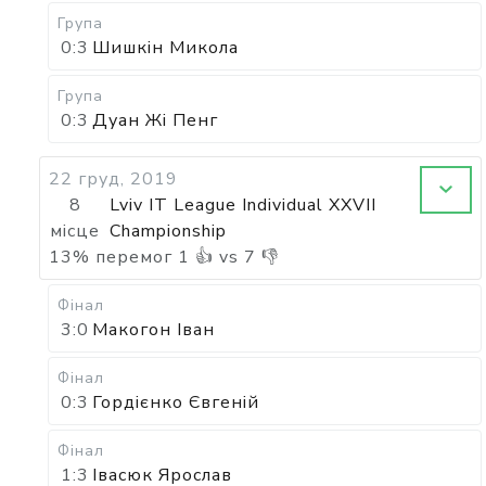
Група
0:3
Шишкін Микола
Група
0:3
Дуан Жі Пенг
22 груд, 2019
8
Lviv IT League Individual XXVII
місце
Championship
13
%
перемог
1
👍 vs
7
👎
Фінал
3:0
Макогон Іван
Фінал
0:3
Гордієнко Євгеній
Фінал
1:3
Івасюк Ярослав