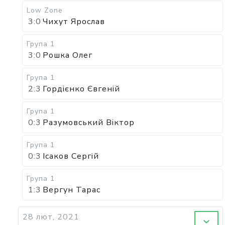
Low Zone
3:0
Чихут Ярослав
Група 1
3:0
Рошка Олег
Група 1
2:3
Гордієнко Євгеній
Група 1
0:3
Разумовський Віктор
Група 1
0:3
Ісаков Сергій
Група 1
1:3
Вергун Тарас
28 лют, 2021