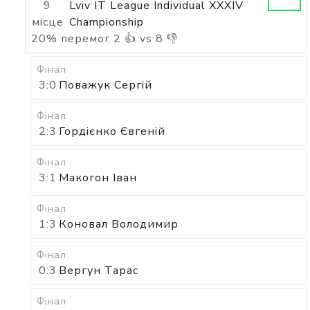
9
Lviv IT League Individual XXXIV
місце
Championship
20
%
перемог
2
👍 vs
8
👎
Фінал
3:0
Поважук Сергій
Фінал
2:3
Гордієнко Євгеній
Фінал
3:1
Макогон Іван
Фінал
1:3
Коновал Володимир
Фінал
0:3
Вергун Тарас
Фінал