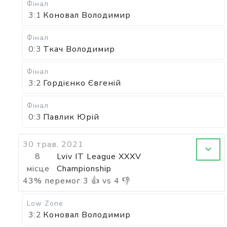
Фінал
3:1
Коновал Володимир
Фінал
0:3
Ткач Володимир
Фінал
3:2
Гордієнко Євгеній
Фінал
0:3
Павлик Юрій
30 трав, 2021
8
Lviv IT League XXXV
місце
Championship
43
%
перемог
3
👍 vs
4
👎
Low Zone
3:2
Коновал Володимир