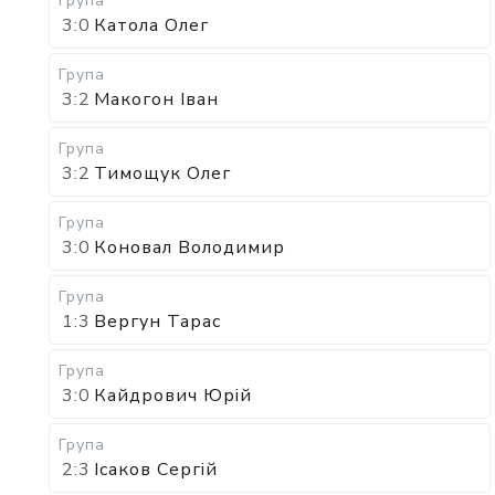
Група
3:0
Катола Олег
Група
3:2
Макогон Іван
Група
3:2
Тимощук Олег
Група
3:0
Коновал Володимир
Група
1:3
Вергун Тарас
Група
3:0
Кайдрович Юрій
Група
2:3
Ісаков Сергій