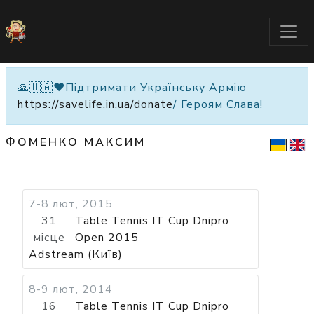
🙏🇺🇦❤️Підтримати Українську Армію
https://savelife.in.ua/donate
/ Героям Слава!
ФОМЕНКО МАКСИМ
7-8 лют, 2015
31
Table Tennis IT Cup Dnipro
місце
Open 2015
Adstream (Київ)
8-9 лют, 2014
16
Table Tennis IT Cup Dnipro