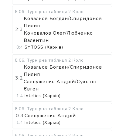
8.06
.
Турнірна таблиця
2 Коло
Ковальов Богдан
/
Спиридонов
Пилип
2:3
Коновалов Олег
/
Любченко
Валентин
0:4
SYTOSS (Харків)
8.06
.
Турнірна таблиця
2 Коло
Ковальов Богдан
/
Спиридонов
Пилип
3:2
Слепушенко Андрій
/
Сухотін
Євген
1:4
Intetics (Харків)
8.06
.
Турнірна таблиця
2 Коло
0:3
Слепушенко Андрій
1:4
Intetics (Харків)
8.06
.
Турнірна таблиця
2 Коло