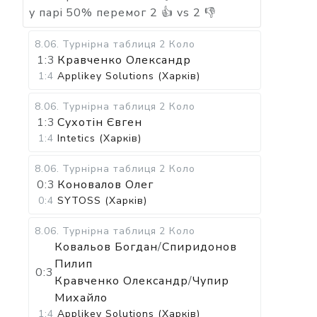
у парі
50
%
перемог
2
👍 vs
2
👎
8.06
.
Турнірна таблиця
2 Коло
1:3
Кравченко Олександр
1:4
Applikey Solutions (Харків)
8.06
.
Турнірна таблиця
2 Коло
1:3
Сухотін Євген
1:4
Intetics (Харків)
8.06
.
Турнірна таблиця
2 Коло
0:3
Коновалов Олег
0:4
SYTOSS (Харків)
8.06
.
Турнірна таблиця
2 Коло
Ковальов Богдан
/
Спиридонов
Пилип
0:3
Кравченко Олександр
/
Чупир
Михайло
1:4
Applikey Solutions (Харків)