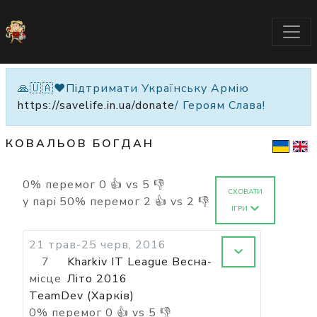
🙏🇺🇦❤️Підтримати Українську Армію
https://savelife.in.ua/donate
/ Героям Слава!
КОВАЛЬОВ БОГДАН
0
%
перемог
0
👍 vs
5
👎
СХОВАТИ
у парі
50
%
перемог
2
👍 vs
2
👎
ІГРИ
21 трав-25 черв, 2016
7
Kharkiv IT League Весна-
місце
Літо 2016
TeamDev (Харків)
0
%
перемог
0
👍 vs
5
👎