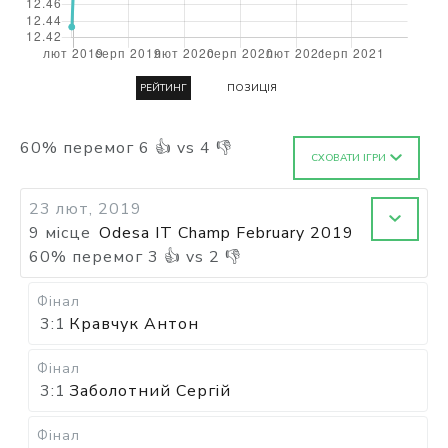
РЕЙТИНГ
ПОЗИЦІЯ
60
%
перемог
6
👍 vs
4
👎
СХОВАТИ ІГРИ
23 лют, 2019
9 місце
Odesa IT Champ February 2019
60
%
перемог
3
👍 vs
2
👎
Фінал
3:1
Кравчук Антон
Фінал
3:1
Заболотний Сергій
Фінал