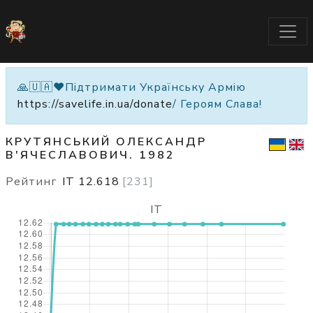
🙏🇺🇦❤️Підтримати Українську Армію
https://savelife.in.ua/donate
/ Героям Слава!
КРУТЯНСЬКИЙ ОЛЕКСАНДР
В'ЯЧЕСЛАВОВИЧ. 1982
Рейтинг
IT
12.618
[
231
]
IT