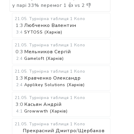
у парі
33
%
перемог
1
👍 vs
2
👎
21.05
.
Турнірна таблиця
1 Коло
1:3
Любченко Валентин
3:4
SYTOSS (Харків)
21.05
.
Турнірна таблиця
1 Коло
0:3
Мельников Сергій
2:4
Gameloft (Харків)
21.05
.
Турнірна таблиця
1 Коло
1:3
Кравченко Олександр
2:4
Applikey Solutions (Харків)
21.05
.
Турнірна таблиця
1 Коло
3:0
Касьян Андрій
4:1
Growwwth (Харків)
21.05
.
Турнірна таблиця
1 Коло
Прекрасний Дмитро
/
Щербаков