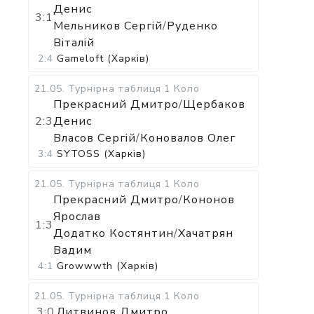
Денис
3:1
Мельников Сергій
/
Руденко
Віталій
2:4
Gameloft (Харків)
21.05
.
Турнірна таблиця
1 Коло
Прекрасний Дмитро
/
Щербаков
2:3
Денис
Власов Сергій
/
Коновалов Олег
3:4
SYTOSS (Харків)
21.05
.
Турнірна таблиця
1 Коло
Прекрасний Дмитро
/
Кононов
Ярослав
1:3
Додатко Костянтин
/
Хачатрян
Вадим
4:1
Growwwth (Харків)
21.05
.
Турнірна таблиця
1 Коло
3:0
Литвинов Дмитро