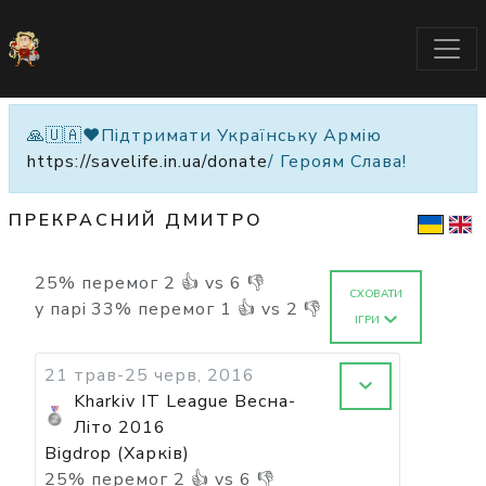
🙏🇺🇦❤️Підтримати Українську Армію
https://savelife.in.ua/donate
/ Героям Слава!
ПРЕКРАСНИЙ ДМИТРО
25
%
перемог
2
👍 vs
6
👎
СХОВАТИ
у парі
33
%
перемог
1
👍 vs
2
👎
ІГРИ
21 трав-25 черв, 2016
Kharkiv IT League Весна-
Літо 2016
Bigdrop (Харків)
25
%
перемог
2
👍 vs
6
👎