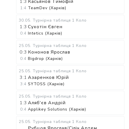
1:3
Касьянов Тимофій
1:4
TeamDev (Харків)
30.05
.
Турнірна таблиця
1 Коло
1:3
Сухотін Євген
0:4
Intetics (Харків)
25.05
.
Турнірна таблиця
1 Коло
0:3
Кононов Ярослав
0:4
Bigdrop (Харків)
25.05
.
Турнірна таблиця
1 Коло
3:1
Азаренков Юрій
3:4
SYTOSS (Харків)
25.05
.
Турнірна таблиця
1 Коло
1:3
Аляб'єв Андрій
0:4
Applikey Solutions (Харків)
25.05
.
Турнірна таблиця
1 Коло
Рубцов Ярослав
/
Сіліч Артем