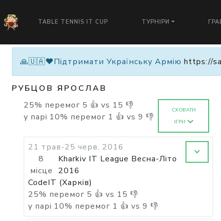
TABLE TENNIS IT CUP
ТУРНІРИ
ГРА
🙏🇺🇦❤️Підтримати Українську Армію
https://s
РУБЦОВ ЯРОСЛАВ
25
%
перемог
5
👍 vs
15
👎
СХОВАТИ
у парі
10
%
перемог
1
👍 vs
9
👎
ІГРИ
21 трав-25 черв, 2016
8
Kharkiv IT League Весна-Літо
місце
2016
CodeIT (Харків)
25
%
перемог
5
👍 vs
15
👎
у парі
10
%
перемог
1
👍 vs
9
👎