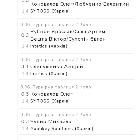
1:3
Коновалов Олег
/
Любченко Валентин
1:4
SYTOSS (Харків)
8.06
.
Турнірна таблиця
2 Коло
Рубцов Ярослав
/
Сіліч Артем
0:3
Бешта Віктор
/
Сухотін Євген
1:4
Intetics (Харків)
8.06
.
Турнірна таблиця
2 Коло
3:1
Слепушенко Андрій
1:4
Intetics (Харків)
8.06
.
Турнірна таблиця
2 Коло
0:3
Коновалов Олег
1:4
SYTOSS (Харків)
8.06
.
Турнірна таблиця
2 Коло
0:3
Чупир Михайло
1:4
Applikey Solutions (Харків)