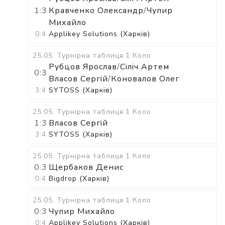
1:3
Кравченко Олександр
/
Чупир
Михайло
0:4
Applikey Solutions (Харків)
25.05
.
Турнірна таблиця
1 Коло
Рубцов Ярослав
/
Сіліч Артем
0:3
Власов Сергій
/
Коновалов Олег
3:4
SYTOSS (Харків)
25.05
.
Турнірна таблиця
1 Коло
1:3
Власов Сергій
3:4
SYTOSS (Харків)
25.05
.
Турнірна таблиця
1 Коло
0:3
Щербаков Денис
0:4
Bigdrop (Харків)
25.05
.
Турнірна таблиця
1 Коло
0:3
Чупир Михайло
0:4
Applikey Solutions (Харків)