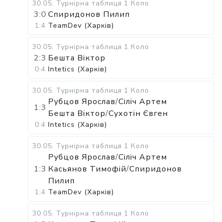
30.05
.
Турнірна таблиця
1 Коло
3:0
Спиридонов Пилип
1:4
TeamDev (Харків)
30.05
.
Турнірна таблиця
1 Коло
2:3
Бешта Віктор
0:4
Intetics (Харків)
30.05
.
Турнірна таблиця
1 Коло
Рубцов Ярослав
/
Сіліч Артем
1:3
Бешта Віктор
/
Сухотін Євген
0:4
Intetics (Харків)
30.05
.
Турнірна таблиця
1 Коло
Рубцов Ярослав
/
Сіліч Артем
1:3
Касьянов Тимофій
/
Спиридонов
Пилип
1:4
TeamDev (Харків)
30.05
.
Турнірна таблиця
1 Коло