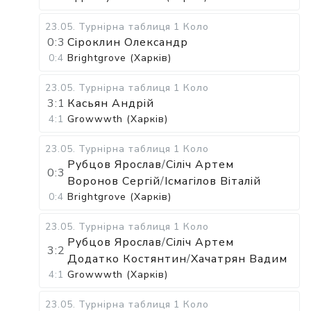
23.05
.
Турнірна таблиця
1 Коло
0:3
Сіроклин Олександр
0:4
Brightgrove (Харків)
23.05
.
Турнірна таблиця
1 Коло
3:1
Касьян Андрій
4:1
Growwwth (Харків)
23.05
.
Турнірна таблиця
1 Коло
Рубцов Ярослав
/
Сіліч Артем
0:3
Воронов Сергій
/
Ісмагілов Віталій
0:4
Brightgrove (Харків)
23.05
.
Турнірна таблиця
1 Коло
Рубцов Ярослав
/
Сіліч Артем
3:2
Додатко Костянтин
/
Хачатрян Вадим
4:1
Growwwth (Харків)
23.05
.
Турнірна таблиця
1 Коло